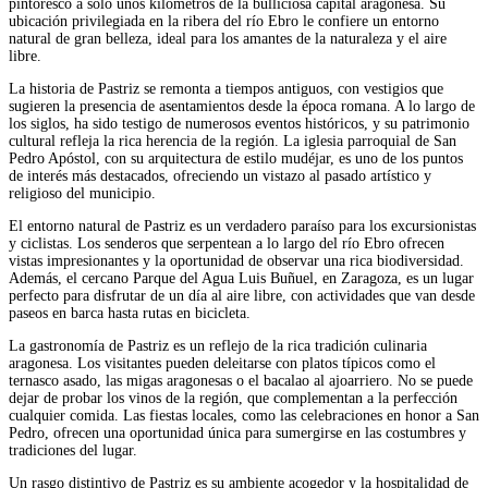
pintoresco a solo unos kilómetros de la bulliciosa capital aragonesa. Su
ubicación privilegiada en la ribera del río Ebro le confiere un entorno
natural de gran belleza, ideal para los amantes de la naturaleza y el aire
libre.
La historia de Pastriz se remonta a tiempos antiguos, con vestigios que
sugieren la presencia de asentamientos desde la época romana. A lo largo de
los siglos, ha sido testigo de numerosos eventos históricos, y su patrimonio
cultural refleja la rica herencia de la región. La iglesia parroquial de San
Pedro Apóstol, con su arquitectura de estilo mudéjar, es uno de los puntos
de interés más destacados, ofreciendo un vistazo al pasado artístico y
religioso del municipio.
El entorno natural de Pastriz es un verdadero paraíso para los excursionistas
y ciclistas. Los senderos que serpentean a lo largo del río Ebro ofrecen
vistas impresionantes y la oportunidad de observar una rica biodiversidad.
Además, el cercano Parque del Agua Luis Buñuel, en Zaragoza, es un lugar
perfecto para disfrutar de un día al aire libre, con actividades que van desde
paseos en barca hasta rutas en bicicleta.
La gastronomía de Pastriz es un reflejo de la rica tradición culinaria
aragonesa. Los visitantes pueden deleitarse con platos típicos como el
ternasco asado, las migas aragonesas o el bacalao al ajoarriero. No se puede
dejar de probar los vinos de la región, que complementan a la perfección
cualquier comida. Las fiestas locales, como las celebraciones en honor a San
Pedro, ofrecen una oportunidad única para sumergirse en las costumbres y
tradiciones del lugar.
Un rasgo distintivo de Pastriz es su ambiente acogedor y la hospitalidad de