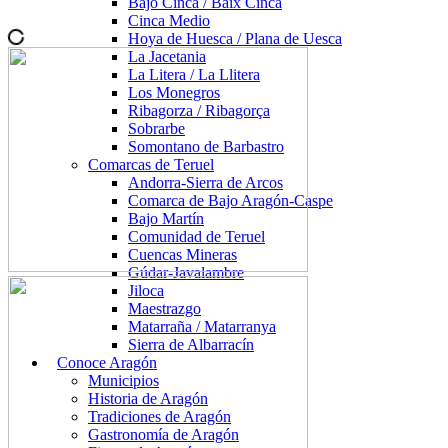
Bajo Cinca / Baix Cinca
Cinca Medio
Hoya de Huesca / Plana de Uesca
La Jacetania
La Litera / La Llitera
Los Monegros
Ribagorza / Ribagorça
Sobrarbe
Somontano de Barbastro
Comarcas de Teruel
Andorra-Sierra de Arcos
Comarca de Bajo Aragón-Caspe
Bajo Martín
Comunidad de Teruel
Cuencas Mineras
Gúdar-Javalambre
Jiloca
Maestrazgo
Matarraña / Matarranya
Sierra de Albarracín
Conoce Aragón
Municipios
Historia de Aragón
Tradiciones de Aragón
Gastronomía de Aragón