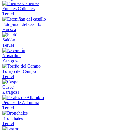
Fuentes Calientes
Teruel
Estopiñan del castillo
Huesca
Saldón
Teruel
Navardún
Zaragoza
Torrijo del Campo
Teruel
Caspe
Zaragoza
Perales de Alfambra
Teruel
Bronchales
Teruel