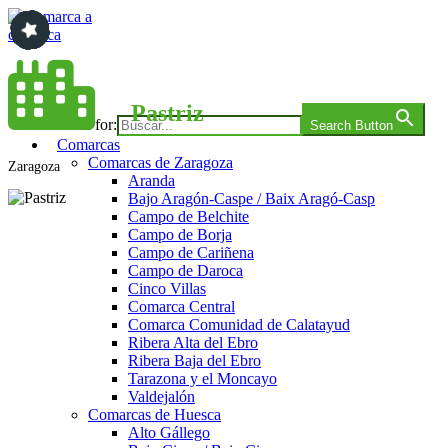
Saltar
al
contenido
Comarca a comarca
Pastriz
Search for:
Search Button
Comarcas
Comarcas de Zaragoza
Zaragoza
Aranda
Bajo Aragón-Caspe / Baix Aragó-Casp
Campo de Belchite
Campo de Borja
Campo de Cariñena
Campo de Daroca
Cinco Villas
Comarca Central
Comarca Comunidad de Calatayud
Ribera Alta del Ebro
Ribera Baja del Ebro
Tarazona y el Moncayo
Valdejalón
Comarcas de Huesca
Alto Gállego