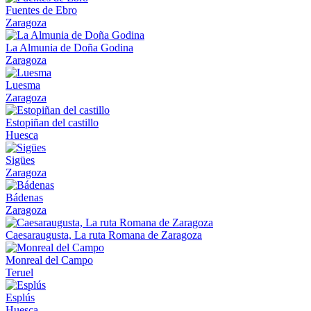
Fuentes de Ebro
Zaragoza
La Almunia de Doña Godina
Zaragoza
Luesma
Zaragoza
Estopiñan del castillo
Huesca
Sigües
Zaragoza
Bádenas
Zaragoza
Caesaraugusta, La ruta Romana de Zaragoza
Monreal del Campo
Teruel
Esplús
Huesca