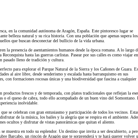
esca, en la comunidad autónoma de Aragón, España. Este pintoresco lugar se
nte belleza natural y su rica historia. Con una población que apenas supera lo
quellos que buscan desconectar del bullicio de la vida urbana.
eren la presencia de asentamientos humanos desde la época romana. A lo largo d
 Reconquista hasta las guerras carlistas. Pasear por sus calles es como viajar en
n pasado lleno de tradición y cultura.
rfecto para explorar el Parque Natural de la Sierra y los Cañones de Guara. Es
dades al aire libre, desde senderismo y escalada hasta barranquismo en sus
es, con formaciones rocosas únicas y una biodiversidad que fascina a cualquier
n productos frescos y de temporada, con platos tradicionales que reflejan la ese
esas o el queso de cabra, todo ello acompañado de un buen vino del Somontano.
xperiencia inolvidable.
, que se celebran con gran entusiasmo y participación de todos los vecinos. Esta
disfrutar de la música, los bailes y la alegría que se respira en el ambiente. Ade
es ocultos y disfrutar de vistas panorámicas que quitan el aliento.
 se muestra en todo su esplendor. Un destino que invita a ser descubierto, a per
scubre Barcabo, un rincón de Aragón que te sorprenderá y te hará querer volver 