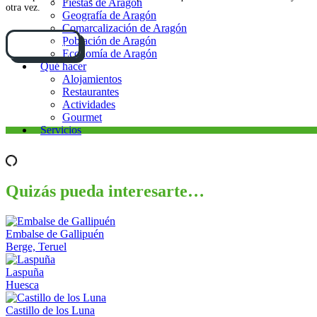
Fiestas de Aragón
otra vez.
Geografía de Aragón
Comarcalización de Aragón
Población de Aragón
Cómo llegar
Economía de Aragón
Qué hacer
Alojamientos
Restaurantes
Actividades
Gourmet
Servicios
Quizás pueda interesarte…
Embalse de Gallipuén
Berge, Teruel
Laspuña
Huesca
Castillo de los Luna