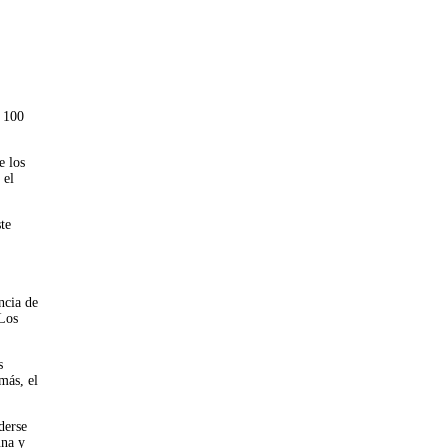
s 100
e los
 el
te
ncia de
 Los
s
más, el
derse
una y