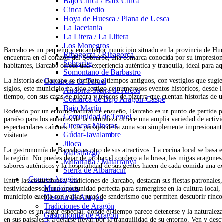
Bajo Cinca / Baix Cinca
Cinca Medio
Hoya de Huesca / Plana de Uesca
La Jacetania
La Litera / La Llitera
Los Monegros
Barcabo es un pequeño y encantador municipio situado en la provincia de Hu
Ribagorza / Ribagorça
encuentra en el corazón del Sobrarbe, una comarca conocida por su impresiona
Sobrarbe
habitantes, Barcabo ofrece una experiencia auténtica y tranquila, ideal para a
Somontano de Barbastro
La historia de Barcabo se remonta a tiempos antiguos, con vestigios que sugi
Comarcas de Teruel
siglos, este municipio ha sido testigo de numerosos eventos históricos, desde la
Andorra-Sierra de Arcos
tiempo, con sus casas de piedra y tejados de pizarra que cuentan historias de u
Comarca de Bajo Aragón-Caspe
Bajo Martín
Rodeado por un entorno natural de ensueño, Barcabo es un punto de partida pe
Comunidad de Teruel
paraíso para los amantes de la naturaleza ofrece una amplia variedad de activi
Cuencas Mineras
espectaculares cañones. Los paisajes de la zona son simplemente impresionant
Gúdar-Javalambre
visitante.
Jiloca
La gastronomía de Barcabo es otro de sus atractivos. La cocina local se basa e
Maestrazgo
la región. No puedes dejar de probar el cordero a la brasa, las migas aragon
Matarraña / Matarranya
sabores auténticos y la hospitalidad de sus gentes hacen de cada comida una e
Sierra de Albarracín
Conoce Aragón
Entre las costumbres y tradiciones de Barcabo, destacan sus fiestas patronales
Municipios
festividades son una oportunidad perfecta para sumergirse en la cultura local, 
municipio cuenta con varias rutas de senderismo que permiten descubrir rincon
Historia de Aragón
Tradiciones de Aragón
Barcabo es un lugar especial, donde el tiempo parece detenerse y la naturaleza
Gastronomía de Aragón
en sus paisajes y a dejarse llevar por la tranquilidad de su entorno. Ven y de