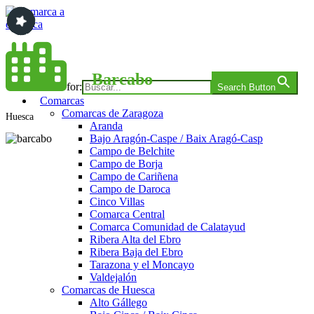
Saltar
al
contenido
Comarca a comarca
Barcabo
Search for:
Search Button
Comarcas
Comarcas de Zaragoza
Huesca
Aranda
Bajo Aragón-Caspe / Baix Aragó-Casp
Campo de Belchite
Campo de Borja
Campo de Cariñena
Campo de Daroca
Cinco Villas
Comarca Central
Comarca Comunidad de Calatayud
Ribera Alta del Ebro
Ribera Baja del Ebro
Tarazona y el Moncayo
Valdejalón
Comarcas de Huesca
Alto Gállego