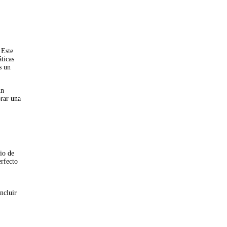
 Este
ticas
s un
un
orar una
io de
erfecto
ncluir