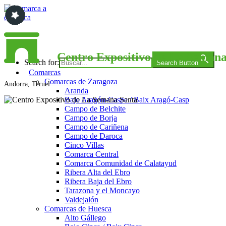
Saltar
al
contenido
Comarca a comarca
Centro Expositivo de La Semana
Search for:
Search Button
Comarcas
Comarcas de Zaragoza
Andorra, Teruel
Aranda
Bajo Aragón-Caspe / Baix Aragó-Casp
Campo de Belchite
Campo de Borja
Campo de Cariñena
Campo de Daroca
Cinco Villas
Comarca Central
Comarca Comunidad de Calatayud
Ribera Alta del Ebro
Ribera Baja del Ebro
Tarazona y el Moncayo
Valdejalón
Comarcas de Huesca
Alto Gállego