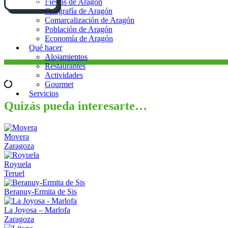
Cómo llegar
Fiestas de Aragón
Geografía de Aragón
Comarcalización de Aragón
Población de Aragón
Economía de Aragón
Qué hacer
Alojamientos
Restaurantes
Actividades
Gourmet
Servicios
Quizás pueda interesarte…
Movera
Zaragoza
Royuela
Teruel
Beranuy-Ermita de Sis
La Joyosa – Marlofa
Zaragoza