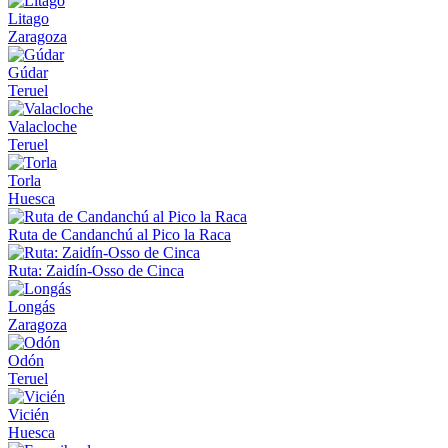
Litago
Zaragoza
Gúdar
Teruel
Valacloche
Teruel
Torla
Huesca
Ruta de Candanchú al Pico la Raca
Ruta: Zaidín-Osso de Cinca
Longás
Zaragoza
Odón
Teruel
Vicién
Huesca