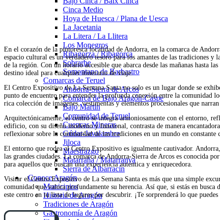
Bajo Cinca / Baix Cinca
Cinca Medio
Hoya de Huesca / Plana de Uesca
La Jacetania
La Litera / La Llitera
Los Monegros
En el corazón de la pintoresca localidad de Andorra, en la comarca de Andorr
Ribagorza / Ribagorça
espacio cultural es un verdadero tesoro para los amantes de las tradiciones y 
Sobrarbe
de la región. Con un horario accesible que abarca desde las mañanas hasta las
Somontano de Barbastro
destino ideal para cualquier itinerario de viaje.
Comarcas de Teruel
El Centro Expositivo de La Semana Santa no solo es un lugar donde se exhibe
Andorra-Sierra de Arcos
punto de encuentro para entender la profunda conexión entre la comunidad local
Comarca de Bajo Aragón-Caspe
rica colección de imágenes, vestimentas y elementos procesionales que narran
Bajo Martín
Comunidad de Teruel
Arquitectónicamente, el centro se integra armoniosamente con el entorno, refl
Cuencas Mineras
edificio, con su diseño moderno y funcional, contrasta de manera encantadora c
Gúdar-Javalambre
reflexionar sobre la continuidad de las tradiciones en un mundo en constante
Jiloca
El entorno que rodea al Centro Expositivo es igualmente cautivador. Andorra, c
Maestrazgo
las grandes ciudades. La comarca de Andorra-Sierra de Arcos es conocida por s
Matarraña / Matarranya
para aquellos que buscan una experiencia auténtica y enriquecedora.
Sierra de Albarracín
Conoce Aragón
Visitar el Centro Expositivo de La Semana Santa es más que una simple excurs
Municipios
comunidad que valora profundamente su herencia. Así que, si estás en busca de
este centro en tu lista de lugares por descubrir. ¡Te sorprenderá lo que puedes
Historia de Aragón
Tradiciones de Aragón
Gastronomía de Aragón