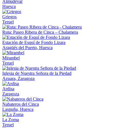
Almudévar
Huesca
Griegos
Teruel
Ruta: Paseo Ribera de Cinca – Chalamera
Estación de Esquí de Fondo Lizara
Aragüés del Puerto, Huesca
Mirambel
Teruel
Iglesia de Nuestra Señora de la Piedad
Azuara, Zaragoza
Ardisa
Zaragoza
Nabateros del Cinca
Laspuña, Huesca
La Zoma
Teruel