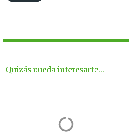
Quizás pueda interesarte…
Beceite
Plenas
Teruel
Zaragoza