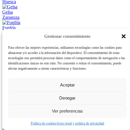
Huesca
Gelsa
Zaragoza
Fonfría
Teruel
Gestionar consentimiento
Ballobar
Para ofrecer las mejores experiencias, utilizamos tecnologías como las cookies para
Huesca
almacenar y/o acceder a la información del dispositivo. El consentimiento de estas
tecnologías nos permitirá procesar datos como el comportamiento de navegación o las
Colungo-Asque
identificaciones únicas en este sitio. No consentir o retirar el consentimiento, puede
Huesca
afectar negativamente a ciertas características y funciones.
Aragüés
Huesca
Aceptar
El Crucero de Esdolomada
Esdolomada, Huesca
Denegar
Laspuña
Ver preferencias
Huesca
Peracense
Política de cookies
Aviso legal y politica de privacidad
Teruel