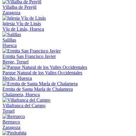
Villalba de Perejil
Zaragoza
Iglesia Víu de Linás
Víu de Linás, Huesca
Salillas
Huesca
Ermita San Francisco Javier
Berge, Teruel
Parque Natural de los Valles Occidentales
Hecho, Huesca
Ermita de Santa María de Chalamera
Chalamera, Huesca
Villafranca del Campo
Teruel
Berrueco
Zaragoza