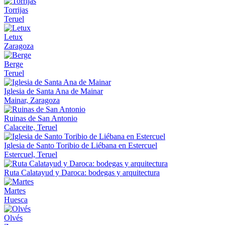
Torrijas
Teruel
Letux
Zaragoza
Berge
Teruel
Iglesia de Santa Ana de Mainar
Mainar, Zaragoza
Ruinas de San Antonio
Calaceite, Teruel
Iglesia de Santo Toribio de Liébana en Estercuel
Estercuel, Teruel
Ruta Calatayud y Daroca: bodegas y arquitectura
Martes
Huesca
Olvés