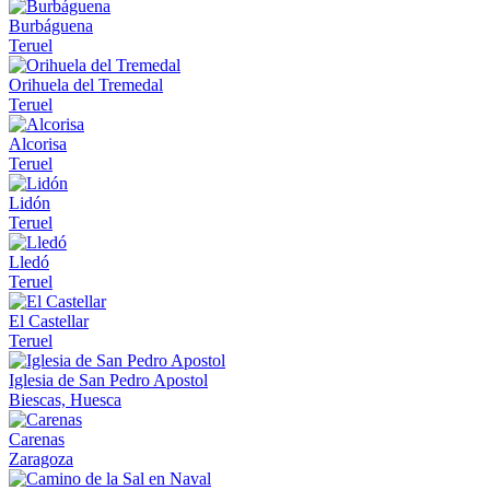
Burbáguena
Teruel
Orihuela del Tremedal
Teruel
Alcorisa
Teruel
Lidón
Teruel
Lledó
Teruel
El Castellar
Teruel
Iglesia de San Pedro Apostol
Biescas, Huesca
Carenas
Zaragoza