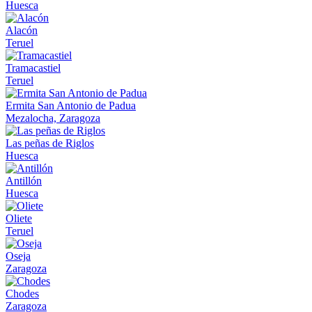
Huesca
Alacón
Teruel
Tramacastiel
Teruel
Ermita San Antonio de Padua
Mezalocha, Zaragoza
Las peñas de Riglos
Huesca
Antillón
Huesca
Oliete
Teruel
Oseja
Zaragoza
Chodes
Zaragoza