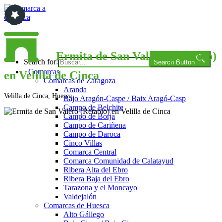
Saltar
al
contenido
Comarca a comarca
Ermita de San Valero (Retablo)
Search for:
Search Button
Comarcas
en Velilla de Cinca
Comarcas de Zaragoza
Aranda
Velilla de Cinca, Huesca
Bajo Aragón-Caspe / Baix Aragó-Casp
Campo de Belchite
Campo de Borja
Campo de Cariñena
Campo de Daroca
Cinco Villas
Comarca Central
Comarca Comunidad de Calatayud
Ribera Alta del Ebro
Ribera Baja del Ebro
Tarazona y el Moncayo
Valdejalón
Comarcas de Huesca
Alto Gállego