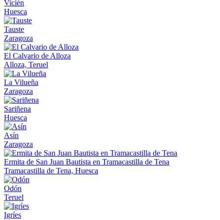
Vicién
Huesca
Tauste
Zaragoza
El Calvario de Alloza
Alloza, Teruel
La Vilueña
Zaragoza
Sariñena
Huesca
Asín
Zaragoza
Ermita de San Juan Bautista en Tramacastilla de Tena
Tramacastilla de Tena, Huesca
Odón
Teruel
Igríes