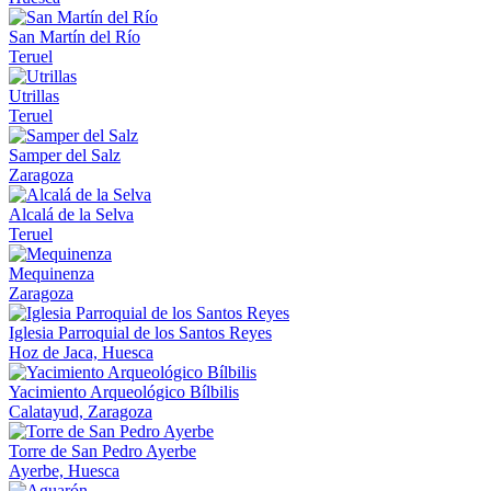
San Martín del Río
Teruel
Utrillas
Teruel
Samper del Salz
Zaragoza
Alcalá de la Selva
Teruel
Mequinenza
Zaragoza
Iglesia Parroquial de los Santos Reyes
Hoz de Jaca, Huesca
Yacimiento Arqueológico Bílbilis
Calatayud, Zaragoza
Torre de San Pedro Ayerbe
Ayerbe, Huesca