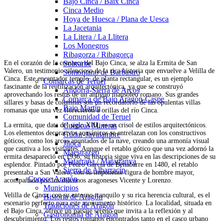
Bajo Cinca / Baix Cinca
Cinca Medio
Hoya de Huesca / Plana de Uesca
La Jacetania
La Litera / La Llitera
Los Monegros
Ribagorza / Ribagorça
En el corazón de la comarca del Bajo Cinca, se alza la Ermita de San
Sobrarbe
Valero, un testimonio silencioso de la rica historia que envuelve a Velilla de
Somontano de Barbastro
Cinca. Este encantador templo, de planta rectangular, es un ejemplo
Comarcas de Teruel
fascinante de la reutilización arquitectónica, ya que se construyó
Andorra-Sierra de Arcos
aprovechando los restos de un antiguo mausoleo romano. Sus grandes
Comarca de Bajo Aragón-Caspe
sillares y basas de columnas son un recordatorio de las opulentas villas
Bajo Martín
romanas que una vez florecieron a orillas del río Cinca.
Comunidad de Teruel
La ermita, que data del siglo XIII, es un crisol de estilos arquitectónicos.
Cuencas Mineras
Los elementos decorativos románicos se entrelazan con los constructivos
Gúdar-Javalambre
góticos, como los arcos apuntados de la nave, creando una armonía visual
Jiloca
que cautiva a los visitantes. Aunque el retablo gótico que una vez adornó la
Maestrazgo
ermita desapareció en 1936, su historia sigue viva en las descripciones de su
Matarraña / Matarranya
esplendor. Pintado por Pedro García de Benabarre en 1480, el retablo
Sierra de Albarracín
presentaba a San Valero, con su imponente figura de hombre mayor,
Conoce Aragón
acompañado por los diáconos aragoneses Vicente y Lorenzo.
Municipios
Velilla de Cinca, con su entorno tranquilo y su rica herencia cultural, es el
Historia de Aragón
escenario perfecto para este monumento histórico. La localidad, situada en
Tradiciones de Aragón
el Bajo Cinca, ofrece un paisaje sereno que invita a la reflexión y al
Gastronomía de Aragón
descubrimiento. Los restos romanos encontrados tanto en el casco urbano