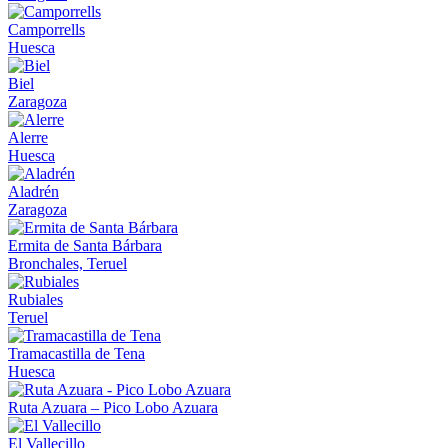
Camporrells
Huesca
Biel
Zaragoza
Alerre
Huesca
Aladrén
Zaragoza
Ermita de Santa Bárbara
Bronchales, Teruel
Rubiales
Teruel
Tramacastilla de Tena
Huesca
Ruta Azuara – Pico Lobo Azuara
El Vallecillo