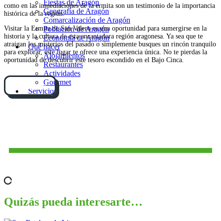
Fiestas de Aragón
como en las inmediaciones de la ermita son un testimonio de la importancia
Geografía de Aragón
histórica de la región.
Comarcalización de Aragón
Visitar la Ermita de San Valero es una oportunidad para sumergirse en la
Población de Aragón
historia y la cultura de esta encantadora región aragonesa. Ya sea que te
Economía de Aragón
atraigan los misterios del pasado o simplemente busques un rincón tranquilo
Qué hacer
para explorar, este lugar te ofrece una experiencia única. No te pierdas la
Alojamientos
oportunidad de descubrir este tesoro escondido en el Bajo Cinca.
Restaurantes
Actividades
Gourmet
Cómo llegar
Servicios
Quizás pueda interesarte…