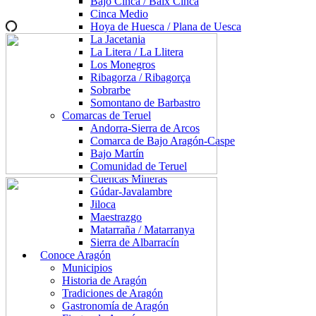
Bajo Cinca / Baix Cinca
Cinca Medio
Hoya de Huesca / Plana de Uesca
La Jacetania
La Litera / La Llitera
Los Monegros
Ribagorza / Ribagorça
Sobrarbe
Somontano de Barbastro
Comarcas de Teruel
Andorra-Sierra de Arcos
Comarca de Bajo Aragón-Caspe
Bajo Martín
Comunidad de Teruel
Cuencas Mineras
Gúdar-Javalambre
Jiloca
Maestrazgo
Matarraña / Matarranya
Sierra de Albarracín
Conoce Aragón
Municipios
Historia de Aragón
Tradiciones de Aragón
Gastronomía de Aragón