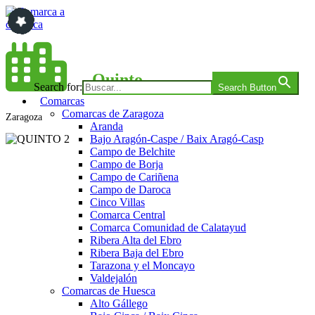
Saltar
al
contenido
Comarca a comarca
Quinto
Search for:
Search Button
Comarcas
Comarcas de Zaragoza
Zaragoza
Aranda
Bajo Aragón-Caspe / Baix Aragó-Casp
Campo de Belchite
Campo de Borja
Campo de Cariñena
Campo de Daroca
Cinco Villas
Comarca Central
Comarca Comunidad de Calatayud
Ribera Alta del Ebro
Ribera Baja del Ebro
Tarazona y el Moncayo
Valdejalón
Comarcas de Huesca
Alto Gállego