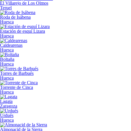
El Villarejo de Los Olmos
Teruel
Roda de Isábena
Huesca
Estación de esquí Lizara
Huesca
Caldearenas
Huesca
Boltaña
Huesca
Torres de Barbués
Huesca
Torrente de Cinca
Huesca
Lagata
Zaragoza
Urdués
Huesca
Almonacid de la Sierra