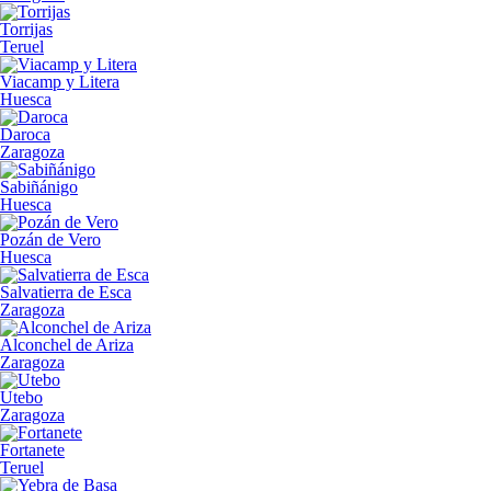
Torrijas
Teruel
Viacamp y Litera
Huesca
Daroca
Zaragoza
Sabiñánigo
Huesca
Pozán de Vero
Huesca
Salvatierra de Esca
Zaragoza
Alconchel de Ariza
Zaragoza
Utebo
Zaragoza
Fortanete
Teruel