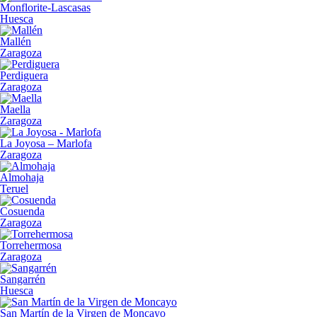
Monflorite-Lascasas
Huesca
Mallén
Zaragoza
Perdiguera
Zaragoza
Maella
Zaragoza
La Joyosa – Marlofa
Zaragoza
Almohaja
Teruel
Cosuenda
Zaragoza
Torrehermosa
Zaragoza
Sangarrén
Huesca
San Martín de la Virgen de Moncayo