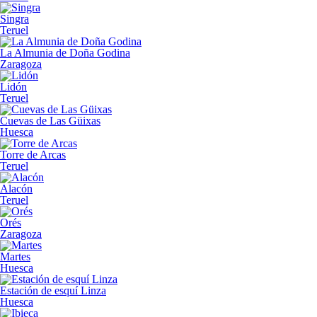
Singra
Teruel
La Almunia de Doña Godina
Zaragoza
Lidón
Teruel
Cuevas de Las Güixas
Huesca
Torre de Arcas
Teruel
Alacón
Teruel
Orés
Zaragoza
Martes
Huesca
Estación de esquí Linza
Huesca