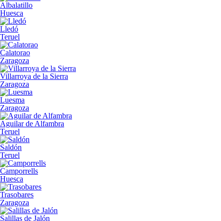
Albalatillo
Huesca
Lledó
Teruel
Calatorao
Zaragoza
Villarroya de la Sierra
Zaragoza
Luesma
Zaragoza
Aguilar de Alfambra
Teruel
Saldón
Teruel
Camporrells
Huesca
Trasobares
Zaragoza
Salillas de Jalón