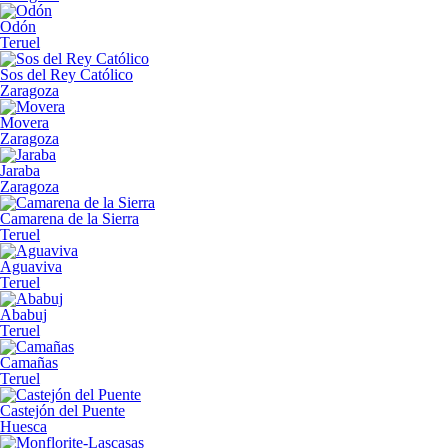
Odón
Teruel
Sos del Rey Católico
Zaragoza
Movera
Zaragoza
Jaraba
Zaragoza
Camarena de la Sierra
Teruel
Aguaviva
Teruel
Ababuj
Teruel
Camañas
Teruel
Castejón del Puente
Huesca