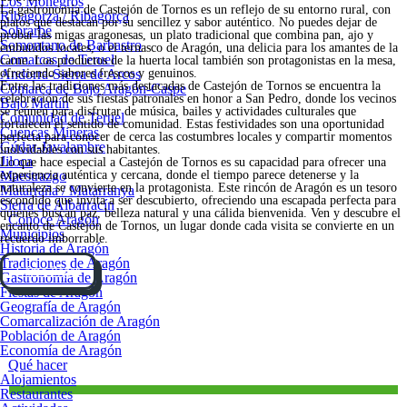
Los Monegros
La gastronomía de Castejón de Tornos es un reflejo de su entorno rural, con
Ribagorza / Ribagorça
platos que destacan por su sencillez y sabor auténtico. No puedes dejar de
Sobrarbe
probar las migas aragonesas, un plato tradicional que combina pan, ajo y
Somontano de Barbastro
embutidos locales, o el ternasco de Aragón, una delicia para los amantes de la
Comarcas de Teruel
carne. Los productos de la huerta local también son protagonistas en la mesa,
Andorra-Sierra de Arcos
ofreciendo sabores frescos y genuinos.
Entre las tradiciones más destacadas de Castejón de Tornos se encuentra la
Comarca de Bajo Aragón-Caspe
celebración de sus fiestas patronales en honor a San Pedro, donde los vecinos
Bajo Martín
se reúnen para disfrutar de música, bailes y actividades culturales que
Comunidad de Teruel
fortalecen el sentido de comunidad. Estas festividades son una oportunidad
Cuencas Mineras
perfecta para conocer de cerca las costumbres locales y compartir momentos
Gúdar-Javalambre
inolvidables con sus habitantes.
Jiloca
Lo que hace especial a Castejón de Tornos es su capacidad para ofrecer una
Maestrazgo
experiencia auténtica y cercana, donde el tiempo parece detenerse y la
naturaleza se convierte en la protagonista. Este rincón de Aragón es un tesoro
Matarraña / Matarranya
escondido que invita a ser descubierto, ofreciendo una escapada perfecta para
Sierra de Albarracín
quienes buscan paz, belleza natural y una cálida bienvenida. Ven y descubre el
Conoce Aragón
encanto de Castejón de Tornos, un lugar donde cada visita se convierte en un
Municipios
recuerdo imborrable.
Historia de Aragón
Tradiciones de Aragón
Cómo llegar
Gastronomía de Aragón
Fiestas de Aragón
Geografía de Aragón
Comarcalización de Aragón
Población de Aragón
Economía de Aragón
Qué hacer
Alojamientos
Restaurantes