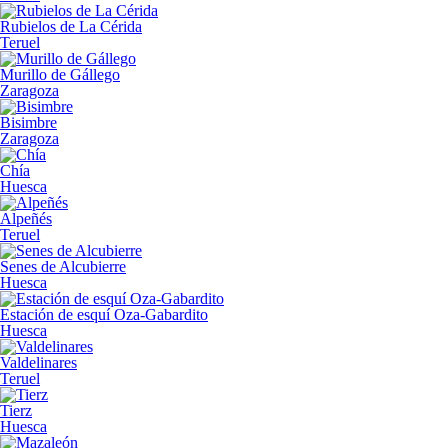
Rubielos de La Cérida
Teruel
Murillo de Gállego
Zaragoza
Bisimbre
Zaragoza
Chía
Huesca
Alpeñés
Teruel
Senes de Alcubierre
Huesca
Estación de esquí Oza-Gabardito
Huesca
Valdelinares
Teruel
Tierz
Huesca