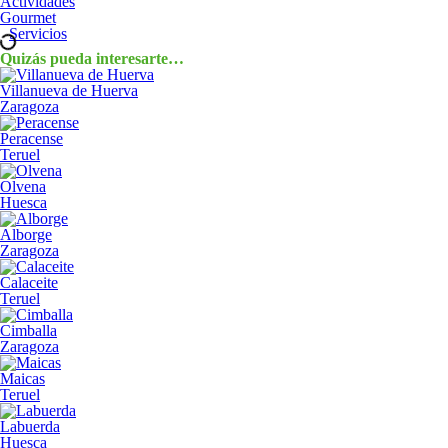
Actividades
Gourmet
Servicios
Quizás pueda interesarte…
Villanueva de Huerva
Zaragoza
Peracense
Teruel
Olvena
Huesca
Alborge
Zaragoza
Calaceite
Teruel
Cimballa
Zaragoza
Maicas
Teruel
Labuerda
Huesca