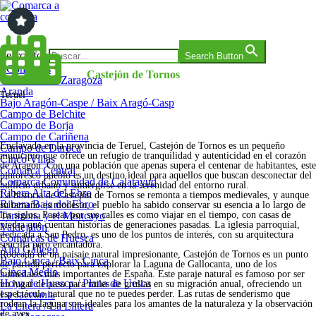
Saltar
al
contenido
Comarca a comarca
Search for:
Search Button
Comarcas
Castejón de Tornos
Comarcas de Zaragoza
Aranda
Teruel
Bajo Aragón-Caspe / Baix Aragó-Casp
Campo de Belchite
Campo de Borja
Campo de Cariñena
Enclavado en la provincia de Teruel, Castejón de Tornos es un pequeño
Campo de Daroca
municipio que ofrece un refugio de tranquilidad y autenticidad en el corazón
Cinco Villas
de Aragón. Con una población que apenas supera el centenar de habitantes, este
Comarca Central
pintoresco pueblo es un destino ideal para aquellos que buscan desconectar del
Comarca Comunidad de Calatayud
bullicio urbano y sumergirse en la serenidad del entorno rural.
Ribera Alta del Ebro
La historia de Castejón de Tornos se remonta a tiempos medievales, y aunque
Ribera Baja del Ebro
su tamaño es modesto, el pueblo ha sabido conservar su esencia a lo largo de
Tarazona y el Moncayo
los siglos. Pasear por sus calles es como viajar en el tiempo, con casas de
piedra que cuentan historias de generaciones pasadas. La iglesia parroquial,
Valdejalón
dedicada a San Pedro, es uno de los puntos de interés, con su arquitectura
Comarcas de Huesca
sencilla pero encantadora.
Alto Gállego
Rodeado de un paisaje natural impresionante, Castejón de Tornos es un punto
Bajo Cinca / Baix Cinca
de partida perfecto para explorar la Laguna de Gallocanta, uno de los
Cinca Medio
humedales más importantes de España. Este paraje natural es famoso por ser
Hoya de Huesca / Plana de Uesca
un lugar de paso para miles de grullas en su migración anual, ofreciendo un
La Jacetania
espectáculo natural que no te puedes perder. Las rutas de senderismo que
rodean la laguna son ideales para los amantes de la naturaleza y la observación
La Litera / La Llitera
de aves.