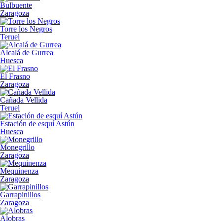
Bulbuente
Zaragoza
Torre los Negros
Teruel
Alcalá de Gurrea
Huesca
El Frasno
Zaragoza
Cañada Vellida
Teruel
Estación de esquí Astún
Huesca
Monegrillo
Zaragoza
Mequinenza
Zaragoza
Garrapinillos
Zaragoza
Alobras