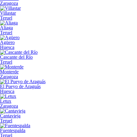
Zaragoza
Villastar
Teruel
Aliaga
Teruel
Agüero
Huesca
Cascante del Río
Teruel
Monterde
Zaragoza
El Pueyo de Araguás
Huesca
Letux
Zaragoza
Cantavieja
Teruel
Fuentespalda
Teruel