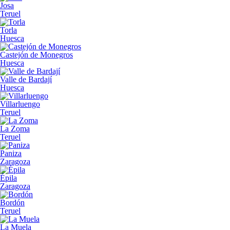
Josa
Teruel
Torla
Huesca
Castejón de Monegros
Huesca
Valle de Bardají
Huesca
Villarluengo
Teruel
La Zoma
Teruel
Paniza
Zaragoza
Épila
Zaragoza
Bordón
Teruel
La Muela