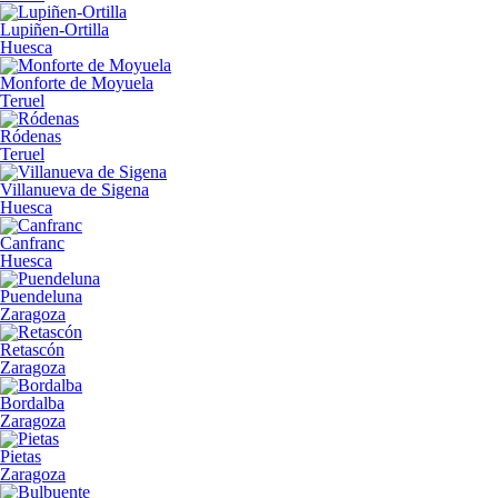
Lupiñen-Ortilla
Huesca
Monforte de Moyuela
Teruel
Ródenas
Teruel
Villanueva de Sigena
Huesca
Canfranc
Huesca
Puendeluna
Zaragoza
Retascón
Zaragoza
Bordalba
Zaragoza
Pietas
Zaragoza