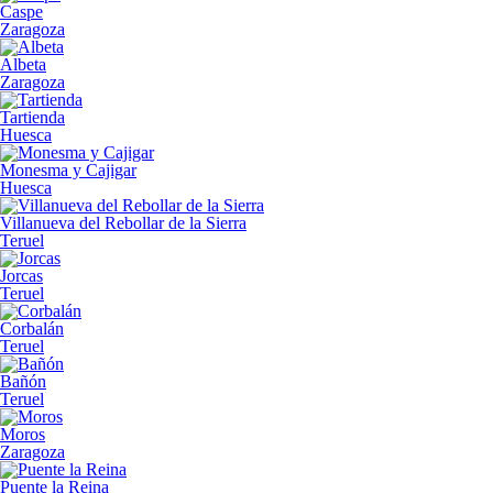
Caspe
Zaragoza
Albeta
Zaragoza
Tartienda
Huesca
Monesma y Cajigar
Huesca
Villanueva del Rebollar de la Sierra
Teruel
Jorcas
Teruel
Corbalán
Teruel
Bañón
Teruel
Moros
Zaragoza
Puente la Reina