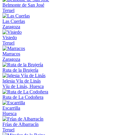
Belmonte de San José
Teruel
Las Cuerlas
Zaragoza
Visiedo
Teruel
Marracos
Zaragoza
Ruta de la Brujería
Iglesia Víu de Linás
Víu de Linás, Huesca
Ruta de La Codoñera
Escarrilla
Huesca
Frías de Albarracín
Teruel