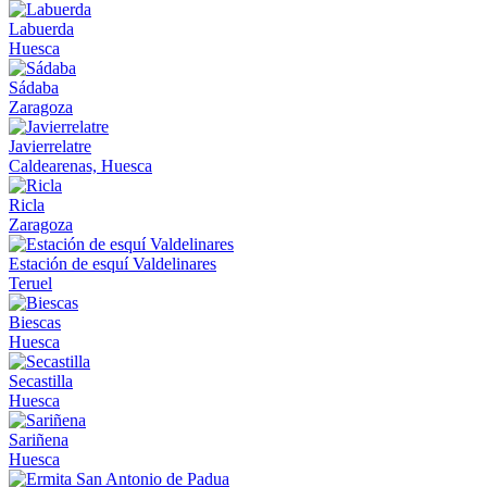
Labuerda
Huesca
Sádaba
Zaragoza
Javierrelatre
Caldearenas, Huesca
Ricla
Zaragoza
Estación de esquí Valdelinares
Teruel
Biescas
Huesca
Secastilla
Huesca
Sariñena
Huesca