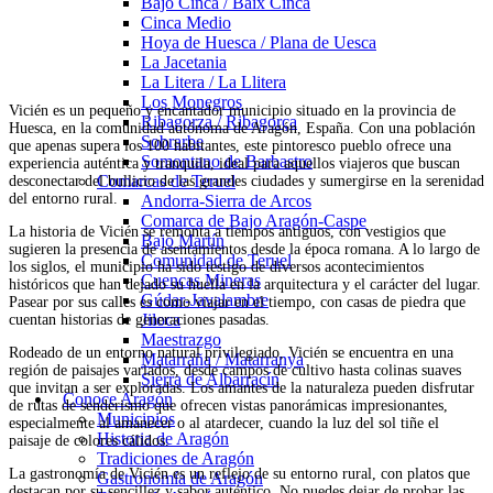
Bajo Cinca / Baix Cinca
Cinca Medio
Hoya de Huesca / Plana de Uesca
La Jacetania
La Litera / La Llitera
Los Monegros
Vicién es un pequeño y encantador municipio situado en la provincia de
Ribagorza / Ribagorça
Huesca, en la comunidad autónoma de Aragón, España. Con una población
Sobrarbe
que apenas supera los 100 habitantes, este pintoresco pueblo ofrece una
Somontano de Barbastro
experiencia auténtica y tranquila, ideal para aquellos viajeros que buscan
Comarcas de Teruel
desconectar del bullicio de las grandes ciudades y sumergirse en la serenidad
del entorno rural.
Andorra-Sierra de Arcos
Comarca de Bajo Aragón-Caspe
La historia de Vicién se remonta a tiempos antiguos, con vestigios que
Bajo Martín
sugieren la presencia de asentamientos desde la época romana. A lo largo de
Comunidad de Teruel
los siglos, el municipio ha sido testigo de diversos acontecimientos
Cuencas Mineras
históricos que han dejado su huella en la arquitectura y el carácter del lugar.
Gúdar-Javalambre
Pasear por sus calles es como viajar en el tiempo, con casas de piedra que
Jiloca
cuentan historias de generaciones pasadas.
Maestrazgo
Rodeado de un entorno natural privilegiado, Vicién se encuentra en una
Matarraña / Matarranya
región de paisajes variados, desde campos de cultivo hasta colinas suaves
Sierra de Albarracín
que invitan a ser exploradas. Los amantes de la naturaleza pueden disfrutar
Conoce Aragón
de rutas de senderismo que ofrecen vistas panorámicas impresionantes,
Municipios
especialmente al amanecer o al atardecer, cuando la luz del sol tiñe el
Historia de Aragón
paisaje de colores cálidos.
Tradiciones de Aragón
La gastronomía de Vicién es un reflejo de su entorno rural, con platos que
Gastronomía de Aragón
destacan por su sencillez y sabor auténtico. No puedes dejar de probar las