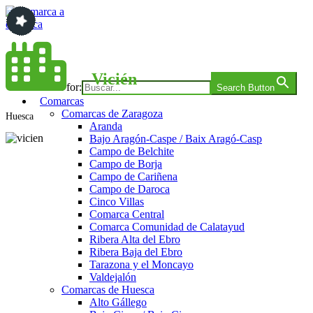
Saltar
al
contenido
Comarca a comarca
Vicién
Search for:
Search Button
Comarcas
Comarcas de Zaragoza
Huesca
Aranda
Bajo Aragón-Caspe / Baix Aragó-Casp
Campo de Belchite
Campo de Borja
Campo de Cariñena
Campo de Daroca
Cinco Villas
Comarca Central
Comarca Comunidad de Calatayud
Ribera Alta del Ebro
Ribera Baja del Ebro
Tarazona y el Moncayo
Valdejalón
Comarcas de Huesca
Alto Gállego