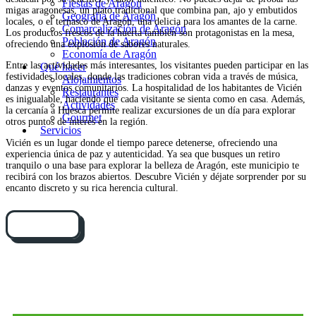
Fiestas de Aragón
migas aragonesas, un plato tradicional que combina pan, ajo y embutidos
Geografía de Aragón
locales, o el ternasco de Aragón, una delicia para los amantes de la carne.
Comarcalización de Aragón
Los productos frescos de la huerta también son protagonistas en la mesa,
Población de Aragón
ofreciendo una explosión de sabores naturales.
Economía de Aragón
Entre las actividades más interesantes, los visitantes pueden participar en las
Qué hacer
festividades locales, donde las tradiciones cobran vida a través de música,
Alojamientos
danzas y eventos comunitarios. La hospitalidad de los habitantes de Vicién
Restaurantes
es inigualable, haciendo que cada visitante se sienta como en casa. Además,
Actividades
la cercanía a Huesca permite realizar excursiones de un día para explorar
Gourmet
otros puntos de interés en la región.
Servicios
Vicién es un lugar donde el tiempo parece detenerse, ofreciendo una
experiencia única de paz y autenticidad. Ya sea que busques un retiro
tranquilo o una base para explorar la belleza de Aragón, este municipio te
recibirá con los brazos abiertos. Descubre Vicién y déjate sorprender por su
encanto discreto y su rica herencia cultural.
Cómo llegar