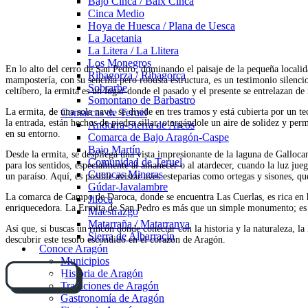
Bajo Cinca / Baix Cinca
Cinca Medio
Hoya de Huesca / Plana de Uesca
La Jacetania
La Litera / La Llitera
Los Monegros
En lo alto del cerro de San Pedro, dominando el paisaje de la pequeña localid
Ribagorza / Ribagorça
mampostería, con su sencilla pero robusta estructura, es un testimonio silenci
Sobrarbe
celtíbero, la ermita es un lugar donde el pasado y el presente se entrelazan de
Somontano de Barbastro
La ermita, de una sola nave, se divide en tres tramos y está cubierta por un t
Comarcas de Teruel
la entrada, están hechos de piedra sillar, otorgándole un aire de solidez y pe
Andorra-Sierra de Arcos
en su entorno.
Comarca de Bajo Aragón-Caspe
Bajo Martín
Desde la ermita, se despliega una vista impresionante de la laguna de Galloc
Comunidad de Teruel
para los sentidos, especialmente al amanecer o al atardecer, cuando la luz juega
Cuencas Mineras
un paraíso. Aquí, es posible avistar aves esteparias como ortegas y sisones, qu
Gúdar-Javalambre
La comarca de Campo de Daroca, donde se encuentra Las Cuerlas, es rica en his
Jiloca
enriquecedora. La Ermita de San Pedro es más que un simple monumento; es una
Maestrazgo
Matarraña / Matarranya
Así que, si buscas un rincón donde conectar con la historia y la naturaleza, l
Sierra de Albarracín
descubrir este tesoro escondido en el corazón de Aragón.
Conoce Aragón
Municipios
Historia de Aragón
Cómo llegar
Tradiciones de Aragón
Gastronomía de Aragón