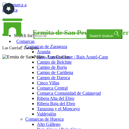
Saltar
al
contenido
Comarca a comarca
Ermita de San Pedro – Las Cuer
Search for:
Search Button
Comarcas
Comarcas de Zaragoza
Las Cuerlas, Zaragoza
Aranda
Bajo Aragón-Caspe / Baix Aragó-Casp
Campo de Belchite
Campo de Borja
Campo de Cariñena
Campo de Daroca
Cinco Villas
Comarca Central
Comarca Comunidad de Calatayud
Ribera Alta del Ebro
Ribera Baja del Ebro
Tarazona y el Moncayo
Valdejalón
Comarcas de Huesca
Alto Gállego