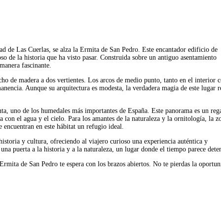
ad de Las Cuerlas, se alza la Ermita de San Pedro. Este encantador edificio de
oso de la historia que ha visto pasar. Construida sobre un antiguo asentamiento
 manera fascinante.
echo de madera a dos vertientes. Los arcos de medio punto, tanto en el interior
rmanencia. Aunque su arquitectura es modesta, la verdadera magia de este lugar r
anta, uno de los humedales más importantes de España. Este panorama es un reg
 con el agua y el cielo. Para los amantes de la naturaleza y la ornitología, la z
e encuentran en este hábitat un refugio ideal.
toria y cultura, ofreciendo al viajero curioso una experiencia auténtica y
 puerta a la historia y a la naturaleza, un lugar donde el tiempo parece dete
a Ermita de San Pedro te espera con los brazos abiertos. No te pierdas la oportu