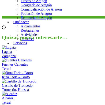
Fiestas de Aragón
Geografía de Aragón
Comarcalización de Aragón
Población de Aragón
Economía de Aragón
Qué hacer
Alojamientos
Restaurantes
Actividades
Quizás pueda interesarte…
Gourmet
Servicios
Lagata
Zaragoza
Fuentes Calientes
Teruel
Ruta Torla – Broto
Castillo de Troncedo
Troncedo, Huesca
Alcañiz
Teruel