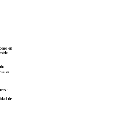
 como en
eside
alo
ona es
nerse.
nidad de