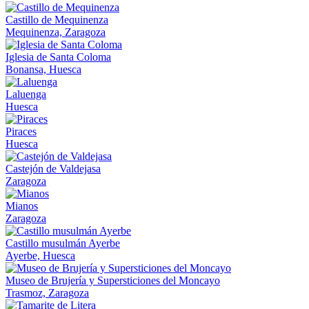
Castillo de Mequinenza
Mequinenza, Zaragoza
Iglesia de Santa Coloma
Bonansa, Huesca
Laluenga
Huesca
Piraces
Huesca
Castejón de Valdejasa
Zaragoza
Mianos
Zaragoza
Castillo musulmán Ayerbe
Ayerbe, Huesca
Museo de Brujería y Supersticiones del Moncayo
Trasmoz, Zaragoza