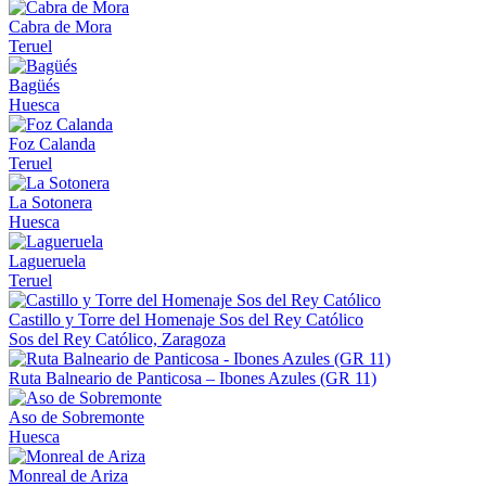
Cabra de Mora
Teruel
Bagüés
Huesca
Foz Calanda
Teruel
La Sotonera
Huesca
Lagueruela
Teruel
Castillo y Torre del Homenaje Sos del Rey Católico
Sos del Rey Católico, Zaragoza
Ruta Balneario de Panticosa – Ibones Azules (GR 11)
Aso de Sobremonte
Huesca
Monreal de Ariza