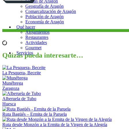
Fiestas de Aragón
Geografía de Aragón
Comarcalización de Aragón
Población de Aragón
Economía de Aragón
Qué hacer
Alojamientos
Restaurantes
Actividades
Gourmet
Servicios
Quizás pueda interesarte…
La Pesquera- Beceite
Munébrega
Zaragoza
Alberuela de Tubo
Huesca
Ruta Bagüés – Ermita de la Paruela
Ruta desde Monzón a la Ermita de la Virgen de la Alegría