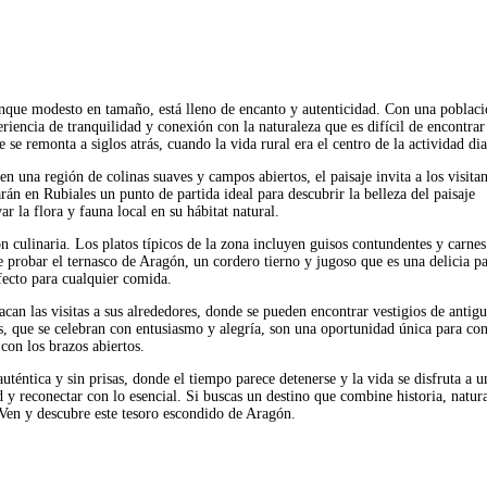
nque modesto en tamaño, está lleno de encanto y autenticidad. Con una poblac
riencia de tranquilidad y conexión con la naturaleza que es difícil de encontrar
 se remonta a siglos atrás, cuando la vida rural era el centro de la actividad dia
n una región de colinas suaves y campos abiertos, el paisaje invita a los visitan
án en Rubiales un punto de partida ideal para descubrir la belleza del paisaje
r la flora y fauna local en su hábitat natural.
n culinaria. Los platos típicos de la zona incluyen guisos contundentes y carnes
 probar el ternasco de Aragón, un cordero tierno y jugoso que es una delicia pa
ecto para cualquier comida.
acan las visitas a sus alrededores, donde se pueden encontrar vestigios de antigu
ales, que se celebran con entusiasmo y alegría, son una oportunidad única para co
 con los brazos abiertos.
uténtica y sin prisas, donde el tiempo parece detenerse y la vida se disfruta a u
 y reconectar con lo esencial. Si buscas un destino que combine historia, natur
. Ven y descubre este tesoro escondido de Aragón.