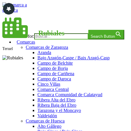
Saltar
al
contenido
Comarca a comarca
Rubiales
Search for:
Search Button
Comarcas
Comarcas de Zaragoza
Teruel
Aranda
Bajo Aragón-Caspe / Baix Aragó-Casp
Campo de Belchite
Campo de Borja
Campo de Cariñena
Campo de Daroca
Cinco Villas
Comarca Central
Comarca Comunidad de Calatayud
Ribera Alta del Ebro
Ribera Baja del Ebro
Tarazona y el Moncayo
Valdejalón
Comarcas de Huesca
Alto Gállego