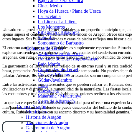
Bajo Cinca / Baix Cinca
Cinca Medio
Hoya de Huesca / Plana de Uesca
La Jacetania
La Litera / La Llitera
Los Monegros
Ubicado en la provincia de Teruel, Rubiales es un pequeño municipio que, au
Ribagorza / Ribagorça
apenas supera el centenar de habitantes, este rincón de Aragón ofrece una expe
Sobrarbe
otros lugares. Sus calles empedradas y casas de piedra reflejan una historia que
Somontano de Barbastro
El entorno natural que rodea a Rubiales es simplemente espectacular. Situado e
Comarcas de Teruel
explorar sus senderos y caminos rurales. Los amantes del senderismo encontrar
Andorra-Sierra de Arcos
aragonés, con rutas que ofrecen vistas panorámicas y la oportunidad de observa
Comarca de Bajo Aragón-Caspe
Bajo Martín
La gastronomía de Rubiales es un reflejo de su entorno rural y su rica tradició
Comunidad de Teruel
brasa, preparados con ingredientes locales y de temporada. No puedes dejar de
Cuencas Mineras
paladar. Además, los quesos y embutidos artesanales son un complemento perf
Gúdar-Javalambre
Entre las actividades más interesantes que se pueden realizar en Rubiales, dest
Jiloca
civilizaciones y disfrutar de la tranquilidad de la naturaleza. Las fiestas loc
Maestrazgo
las costumbres y tradiciones de sus habitantes, quienes reciben a los visitantes
Matarraña / Matarranya
Sierra de Albarracín
Lo que hace especial a Rubiales es su capacidad para ofrecer una experiencia a
Conoce Aragón
más pausado. Es un lugar donde se puede desconectar del bullicio de la ciudad
Municipios
cultura, Rubiales te espera con su encanto discreto y su hospitalidad genuina
Historia de Aragón
Tradiciones de Aragón
Cómo llegar
Gastronomía de Aragón