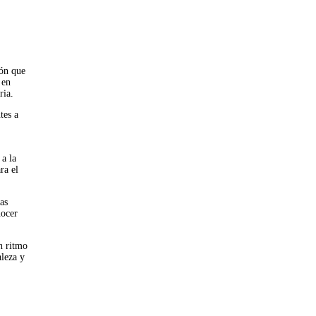
ión que
 en
ria.
tes a
 a la
ra el
as
nocer
n ritmo
aleza y