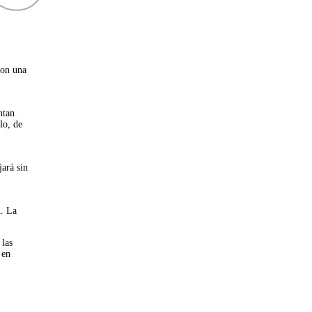
Con una
ntan
lo, de
jará sin
n. La
 las
 en
.