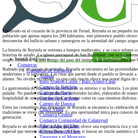
Enclavado en el corazón de la provincia de Teruel, Royuela es un pequeño mun
población que apenas supera los 200 habitantes, este pintoresco pueblo ofrece 
desconectar del bullicio urbano y sumergirse en la serenidad del campo arago
Comarca a comarca
La historia de Royuela se remonta a tiempos medievales, y su casco urbano co
historias de antaño. La iglesia parroquial de San Bartolomé, con su imponente 
Search for:
Search Button
origen románico, ha sido testigo del paso del tiempo y de las tradiciones que 
Comarcas
Rodeado por un paisaje de ensueño, Royuela se encuentra en las proximidades
Comarcas de Zaragoza
senderismo y la naturaleza. Las rutas que parten desde el pueblo te llevarán a 
Aranda
aliento. No olvides tu cámara, ya que cada rincón ofrece una postal digna de 
Bajo Aragón-Caspe / Baix Aragó-Casp
Campo de Belchite
La gastronomía de Royuela es un reflejo de su entorno y su historia. Los plato
Campo de Borja
paladar. No puedes irte sin probar los embutidos locales, elaborados de mane
Campo de Cariñena
hospitalidad de sus gentes hará que te sientas como en casa mientras disfrutas d
Campo de Daroca
Entre las costumbres más destacadas de Royuela se encuentra la celebración de
Cinco Villas
tradiciones se viven con intensidad. Es una oportunidad única para conocer de
Comarca Central
generación.
Comarca Comunidad de Calatayud
Ribera Alta del Ebro
Royuela es un destino que, aunque pequeño, ofrece una experiencia rica y vari
Ribera Baja del Ebro
especial que merece ser descubierto. Así que, si buscas un rincón auténtico y 
Tarazona y el Moncayo