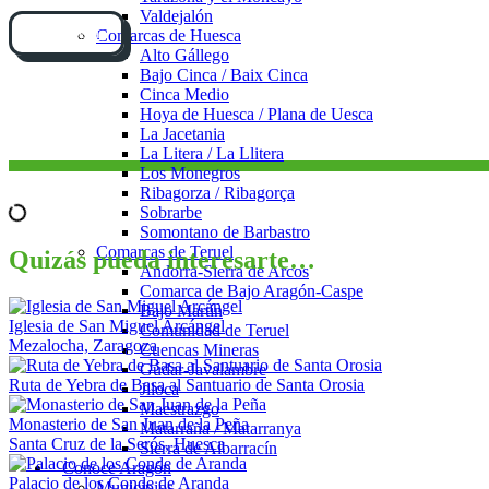
Valdejalón
Cómo llegar
Comarcas de Huesca
Alto Gállego
Bajo Cinca / Baix Cinca
Cinca Medio
Hoya de Huesca / Plana de Uesca
La Jacetania
La Litera / La Llitera
Los Monegros
Ribagorza / Ribagorça
Sobrarbe
Somontano de Barbastro
Comarcas de Teruel
Quizás pueda interesarte…
Andorra-Sierra de Arcos
Comarca de Bajo Aragón-Caspe
Bajo Martín
Iglesia de San Miguel Arcángel
Comunidad de Teruel
Mezalocha, Zaragoza
Cuencas Mineras
Gúdar-Javalambre
Ruta de Yebra de Basa al Santuario de Santa Orosia
Jiloca
Maestrazgo
Monasterio de San Juan de la Peña
Matarraña / Matarranya
Santa Cruz de la Serós, Huesca
Sierra de Albarracín
Conoce Aragón
Palacio de los Conde de Aranda
Municipios