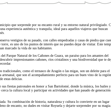
icipio que sorprende por su encanto rural y su entorno natural privilegiado. 
una experiencia auténtica y tranquila, ideal para aquellos viajeros que buscan
nés.
nserva vestigios de su pasado, con calles empedradas y casas de piedra que cue
torre, es uno de los puntos de interés que no puedes dejar de visitar. Este temp
han marcado la vida de sus habitantes.
 del Parque Natural de los Cañones de Guara, un paraíso para los amantes del
descubrir impresionantes cañones, ríos cristalinos y una biodiversidad que te de
recordar.
s tradicionales, como el ternasco de Aragón o las migas, son un deleite para el
ra artesanal, que son el acompañamiento perfecto para un buen vino de la regió
e estas delicias.
 sus fiestas patronales en honor a San Bartolomé, donde la música, los bailes y
 cerca la cultura local y participar en actividades que han pasado de generación
ada. Su combinación de historia, naturaleza y cultura lo convierte en un lugar
lleno de encanto, no dudes en visitar Royuela y dejarte sorprender por su magia