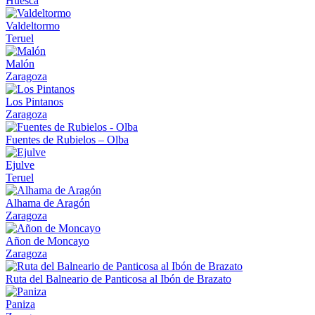
Huesca
Valdeltormo
Teruel
Malón
Zaragoza
Los Pintanos
Zaragoza
Fuentes de Rubielos – Olba
Ejulve
Teruel
Alhama de Aragón
Zaragoza
Añon de Moncayo
Zaragoza
Ruta del Balneario de Panticosa al Ibón de Brazato
Paniza