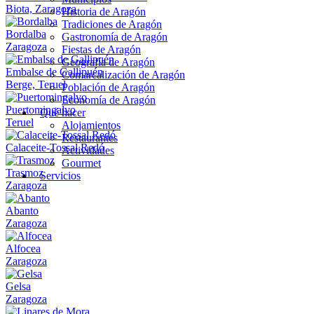
Biota, Zaragoza
Historia de Aragón
Tradiciones de Aragón
Bordalba
Gastronomía de Aragón
Zaragoza
Fiestas de Aragón
Geografía de Aragón
Embalse de Gallipuén
Comarcalización de Aragón
Berge, Teruel
Población de Aragón
Economía de Aragón
Puertomingalvo
Qué hacer
Teruel
Alojamientos
Restaurantes
Calaceite-Tossal Redó
Actividades
Gourmet
Trasmoz
Servicios
Zaragoza
Abanto
Zaragoza
Alfocea
Zaragoza
Gelsa
Zaragoza