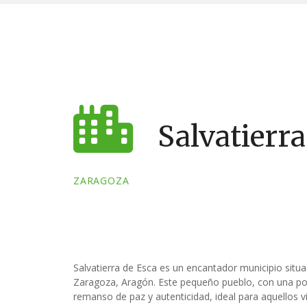
S
a
l
t
a
r
a
l
Salvatierra
c
o
n
ZARAGOZA
t
e
n
i
d
Salvatierra de Esca es un encantador municipio situa
o
Zaragoza, Aragón. Este pequeño pueblo, con una pob
remanso de paz y autenticidad, ideal para aquellos v