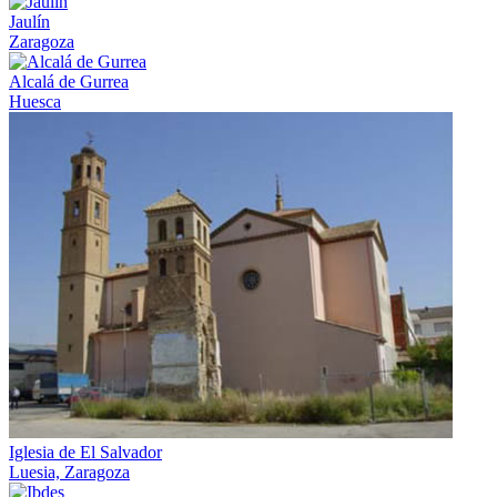
Jaulín
Zaragoza
Alcalá de Gurrea
Huesca
Iglesia de El Salvador
Luesia, Zaragoza