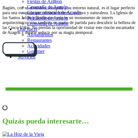
Fiestas de Aragón
Geografía de Aragón
Bagüés, con su atmósfera tranquila y su entorno natural, es el lugar perfecto
Comarcalización de Aragón
para una escapada que combine historia, cultura y naturaleza. La Iglesia de
los Santos Julián y Basilisa no solo es un monumento de interés
Población de Aragón
arquitectónico, sino también un punto de partida para descubrir la belleza de
Economía de Aragón
las Cinco Villas. No pierdas la oportunidad de visitar este rincón encantador
Qué hacer
de Aragón y dejarte seducir por su magia atemporal.
Alojamientos
Restaurantes
Actividades
Cómo llegar
Gourmet
Servicios
Quizás pueda interesarte…