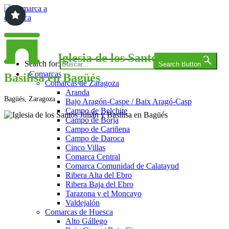
Saltar
al
contenido
Comarca a comarca
Iglesia de los Santos Julián y
Search for:
Search Button
Comarcas
Basilisa en Bagüés
Comarcas de Zaragoza
Aranda
Bagüés, Zaragoza
Bajo Aragón-Caspe / Baix Aragó-Casp
Campo de Belchite
Campo de Borja
Campo de Cariñena
Campo de Daroca
Cinco Villas
Comarca Central
Comarca Comunidad de Calatayud
Ribera Alta del Ebro
Ribera Baja del Ebro
Tarazona y el Moncayo
Valdejalón
Comarcas de Huesca
Alto Gállego