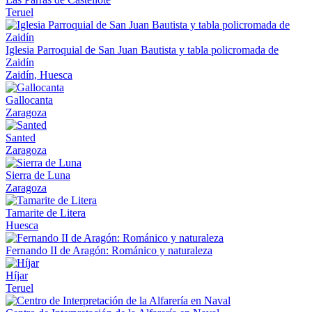
Teruel
Iglesia Parroquial de San Juan Bautista y tabla policromada de
Zaidín
Zaidín, Huesca
Gallocanta
Zaragoza
Santed
Zaragoza
Sierra de Luna
Zaragoza
Tamarite de Litera
Huesca
Fernando II de Aragón: Románico y naturaleza
Híjar
Teruel