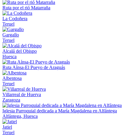
Ruta por el rió Matarraña
La Codoñera
Teruel
Gargallo
Teruel
Alcalá del Obispo
Huesca
Ruta Aínsa-El Pueyo de Araguás
Albentosa
Teruel
Villarreal de Huerva
Zaragoza
Iglesia Parroquial dedicada a María Magdalena en Alfántega
Alfántega, Huesca
Jatiel
Teruel