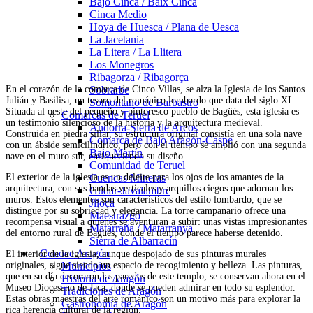
Bajo Cinca / Baix Cinca
Cinca Medio
Hoya de Huesca / Plana de Uesca
La Jacetania
La Litera / La Llitera
Los Monegros
Ribagorza / Ribagorça
En el corazón de la comarca de Cinco Villas, se alza la Iglesia de los Santos
Sobrarbe
Julián y Basilisa, un tesoro del románico lombardo que data del siglo XI.
Somontano de Barbastro
Situada al oeste del pequeño y pintoresco pueblo de Bagüés, esta iglesia es
Comarcas de Teruel
un testimonio silencioso de la historia y la arquitectura medieval.
Andorra-Sierra de Arcos
Construida en piedra sillar, su estructura original consistía en una sola nave
Comarca de Bajo Aragón-Caspe
con un ábside semicilíndrico, pero con el tiempo se amplió con una segunda
Bajo Martín
nave en el muro sur, enriqueciendo su diseño.
Comunidad de Teruel
El exterior de la iglesia es un deleite para los ojos de los amantes de la
Cuencas Mineras
arquitectura, con sus bandas verticales y arquillos ciegos que adornan los
Gúdar-Javalambre
muros. Estos elementos son característicos del estilo lombardo, que se
Jiloca
distingue por su sobriedad y elegancia. La torre campanario ofrece una
Maestrazgo
recompensa visual a quienes se aventuran a subir: unas vistas impresionantes
Matarraña / Matarranya
del entorno rural de Bagüés, donde el tiempo parece haberse detenido.
Sierra de Albarracín
Conoce Aragón
El interior de la iglesia, aunque despojado de sus pinturas murales
originales, sigue siendo un espacio de recogimiento y belleza. Las pinturas,
Municipios
que en su día decoraron las paredes de este templo, se conservan ahora en el
Historia de Aragón
Museo Diocesano de Jaca, donde se pueden admirar en todo su esplendor.
Tradiciones de Aragón
Estas obras maestras del arte románico son un motivo más para explorar la
Gastronomía de Aragón
rica herencia cultural de la región.