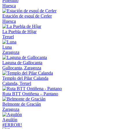
Poleñino
Huesca
Estación de esquí de Cerler
Huesca
La Puebla de Híjar
Teruel
Luna
Zaragoza
Laguna de Gallocanta
Gallocanta, Zaragoza
Templo del Pilar Calanda
Calanda, Teruel
Ruta BTT Ontiñena – Pantano
Belmonte de Gracián
Zaragoza
Aguilón
#ERROR!