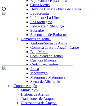
Bajo Cinca / Baix Cinca
Cinca Medio
Hoya de Huesca / Plana de Uesca
La Jacetania
La Litera / La Llitera
Los Monegros
Ribagorza / Ribagorça
Sobrarbe
Somontano de Barbastro
Comarcas de Teruel
Andorra-Sierra de Arcos
Comarca de Bajo Aragón-Caspe
Bajo Martín
Comunidad de Teruel
Cuencas Mineras
Gúdar-Javalambre
Jiloca
Maestrazgo
Matarraña / Matarranya
Sierra de Albarracín
Conoce Aragón
Municipios
Historia de Aragón
Tradiciones de Aragón
Gastronomía de Aragón