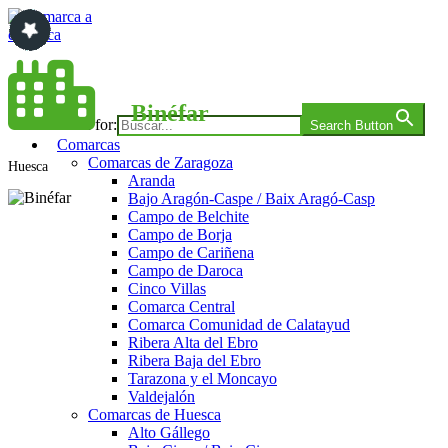
Saltar
al
contenido
Comarca a comarca
Binéfar
Search for:
Search Button
Comarcas
Comarcas de Zaragoza
Huesca
Aranda
Bajo Aragón-Caspe / Baix Aragó-Casp
Campo de Belchite
Campo de Borja
Campo de Cariñena
Campo de Daroca
Cinco Villas
Comarca Central
Comarca Comunidad de Calatayud
Ribera Alta del Ebro
Ribera Baja del Ebro
Tarazona y el Moncayo
Valdejalón
Comarcas de Huesca
Alto Gállego