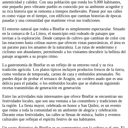
autenticidad y calidez. Con una población que ronda los 9,000 habitantes,
este pequeño pero vibrante pueblo es conocido por su ambiente acogedor y
su rica historia que se remonta a tiempos medievales. Pasear por sus calles
es como viajar en el tiempo, con edificios que cuentan historias de épocas
pasadas y una comunidad que mantiene vivas sus tradiciones.
El entorno natural que rodea a Binéfar es simplemente espectacular. Situado
en la comarca de La Litera, el municipio está rodeado de paisajes que
invitan a la exploración. Desde campos de cultivo que cambian de color con
las estaciones hasta colinas suaves que ofrecen vistas panorámicas, el área es
un paraíso para los amantes de la naturaleza. Las rutas de senderismo y
ciclismo son abundantes, permitiendo a los visitantes descubrir la belleza del
paisaje aragonés a su propio ritmo.
La gastronomía de Binéfar es un reflejo de su entorno rural y su rica
tradición agrícola. Los platos típicos incluyen productos frescos de la tierra,
como verduras de temporada, carnes de caza y embutidos artesanales. No
puedes dejar de probar el ternasco de Aragón, un cordero asado que es una
delicia para el paladar, o los embutidos locales que se elaboran siguiendo
recetas transmitidas de generación en generación.
Entre las actividades más interesantes que ofrece Binéfar se encuentran sus
festividades locales, que son una ventana a las costumbres y tradiciones de
la región. La fiesta mayor, celebrada en honor a San Quílez, es un evento
que reúne a toda la comunidad en un ambiente de alegría y celebración.
Durante estas festividades, las calles se llenan de música, bailes y eventos
culturales que reflejan el espíritu festivo de sus habitantes.
Un rasgo distintivo de Binéfar es su compromiso con la cultura y el arte. El