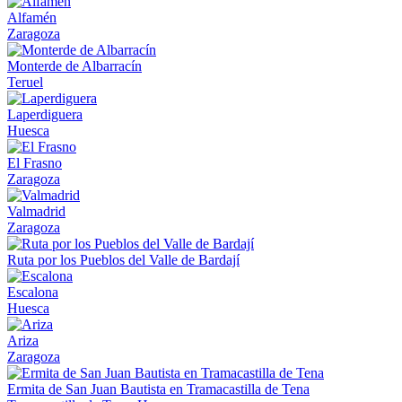
Alfamén
Zaragoza
Monterde de Albarracín
Teruel
Laperdiguera
Huesca
El Frasno
Zaragoza
Valmadrid
Zaragoza
Ruta por los Pueblos del Valle de Bardají
Escalona
Huesca
Ariza
Zaragoza
Ermita de San Juan Bautista en Tramacastilla de Tena