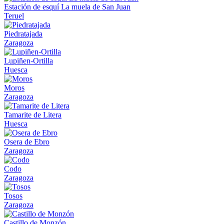
Estación de esquí La muela de San Juan
Teruel
Piedratajada
Zaragoza
Lupiñen-Ortilla
Huesca
Moros
Zaragoza
Tamarite de Litera
Huesca
Osera de Ebro
Zaragoza
Codo
Zaragoza
Tosos
Zaragoza
Castillo de Monzón