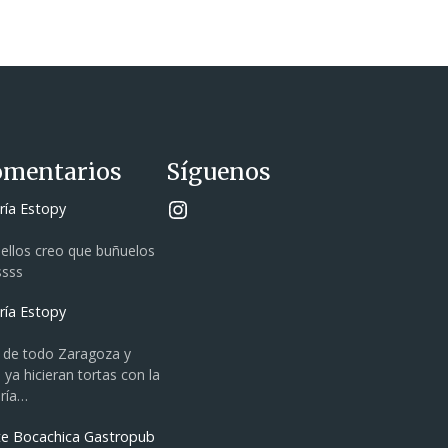
omentarios
Síguenos
Instagram
ría Estopy
 ellos creo que buñuelos
ssss
ría Estopy
 de todo Zaragoza y
 ya hicieran tortas con la
ería…
te Bocachica Gastropub