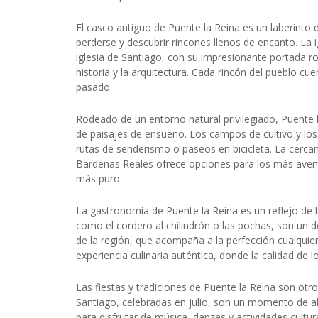
El casco antiguo de Puente la Reina es un laberinto 
perderse y descubrir rincones llenos de encanto. La ig
iglesia de Santiago, con su impresionante portada r
historia y la arquitectura. Cada rincón del pueblo cu
pasado.
Rodeado de un entorno natural privilegiado, Puente la
de paisajes de ensueño. Los campos de cultivo y los 
rutas de senderismo o paseos en bicicleta. La cercan
Bardenas Reales ofrece opciones para los más avent
más puro.
La gastronomía de Puente la Reina es un reflejo de la 
como el cordero al chilindrón o las pochas, son un d
de la región, que acompaña a la perfección cualquie
experiencia culinaria auténtica, donde la calidad de l
Las fiestas y tradiciones de Puente la Reina son otro
Santiago, celebradas en julio, son un momento de ale
para disfrutar de música, danzas y actividades cultur