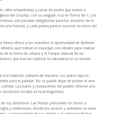
de calles empedradas y casas de piedra que invitan a
lesia del Crucifijo, con su singular cruz en forma de Y, y la
ománica, son paradas obligatorias para los amantes de la
enta una historia, y cada piedra parece susurrar secretos del
 Reina ofrece a los visitantes la oportunidad de disfrutar
viñedos que rodean el municipio son ideales para realizar
ía de la Sierra de Urbasa y el Parque Natural de las
ureros que buscan explorar la naturaleza en su estado
rica tradición culinaria de Navarra. Los platos típicos,
eleite para el paladar. No se puede dejar de probar el vino
r comida. Los bares y restaurantes del pueblo ofrecen una
os productos locales es la protagonista.
 de sus atractivos. Las fiestas patronales en honor a
gría y celebración, donde los vecinos y visitantes se unen
ales. La hospitalidad de sus gentes y el ambiente festivo