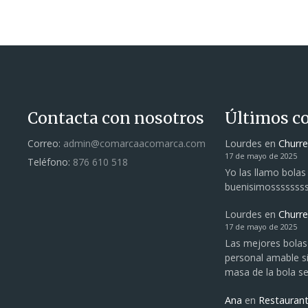
Contacta con nosotros
Últimos c
Correo:
admin@comarcaacomarca.com
Lourdes
en
Churre
17 de mayo de 2025
Teléfono:
876 610 518
Yo las llamo bolas
buenisimosssssss
Lourdes
en
Churre
17 de mayo de 2025
Las mejores bolas
personal amable si
masa de la bola s
Ana
en
Restauran