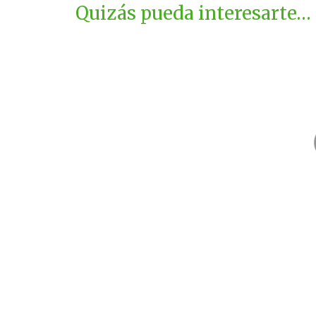
Quizás pueda interesarte…
Oseja
Bordón
Zaragoza
Teruel