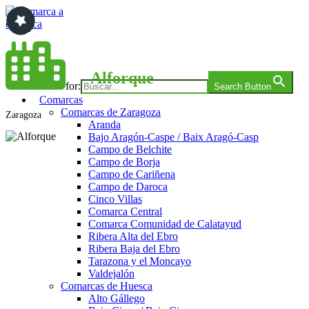
Saltar
al
contenido
Comarca a comarca
Alforque
Search for:
Search Button
Comarcas
Comarcas de Zaragoza
Zaragoza
Aranda
Bajo Aragón-Caspe / Baix Aragó-Casp
Campo de Belchite
Campo de Borja
Campo de Cariñena
Campo de Daroca
Cinco Villas
Comarca Central
Comarca Comunidad de Calatayud
Ribera Alta del Ebro
Ribera Baja del Ebro
Tarazona y el Moncayo
Valdejalón
Comarcas de Huesca
Alto Gállego