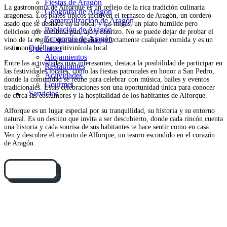
Fiestas de Aragón
La gastronomía de Alforque es un reflejo de la rica tradición culinaria
Geografía de Aragón
aragonesa. Los platos típicos incluyen el ternasco de Aragón, un cordero
Comarcalización de Aragón
asado que se deshace en la boca, y las migas, un plato humilde pero
Población de Aragón
delicioso que combina pan, ajo y chorizo. No se puede dejar de probar el
Economía de Aragón
vino de la región, que acompaña perfectamente cualquier comida y es un
Qué hacer
testimonio del arte vitivinícola local.
Alojamientos
Entre las actividades más interesantes, destaca la posibilidad de participar en
Restaurantes
las festividades locales, como las fiestas patronales en honor a San Pedro,
Actividades
donde la comunidad se reúne para celebrar con música, bailes y eventos
Gourmet
tradicionales. Estas celebraciones son una oportunidad única para conocer
Servicios
de cerca las costumbres y la hospitalidad de los habitantes de Alforque.
Alforque es un lugar especial por su tranquilidad, su historia y su entorno
natural. Es un destino que invita a ser descubierto, donde cada rincón cuenta
una historia y cada sonrisa de sus habitantes te hace sentir como en casa.
Ven y descubre el encanto de Alforque, un tesoro escondido en el corazón
de Aragón.
Cómo llegar