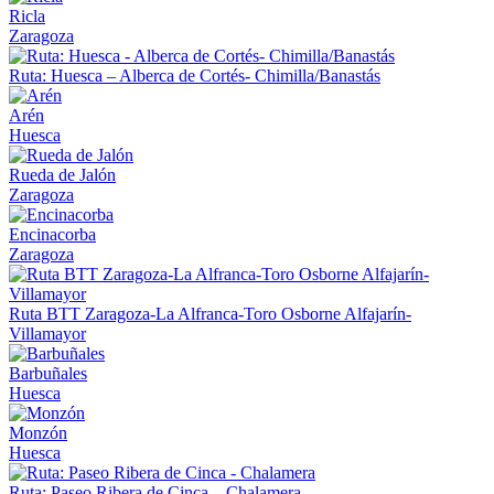
Ricla
Zaragoza
Ruta: Huesca – Alberca de Cortés- Chimilla/Banastás
Arén
Huesca
Rueda de Jalón
Zaragoza
Encinacorba
Zaragoza
Ruta BTT Zaragoza-La Alfranca-Toro Osborne Alfajarín-
Villamayor
Barbuñales
Huesca
Monzón
Huesca
Ruta: Paseo Ribera de Cinca – Chalamera