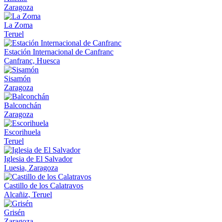
Zaragoza
La Zoma
Teruel
Estación Internacional de Canfranc
Canfranc, Huesca
Sisamón
Zaragoza
Balconchán
Zaragoza
Escorihuela
Teruel
Iglesia de El Salvador
Luesia, Zaragoza
Castillo de los Calatravos
Alcañiz, Teruel
Grisén
Zaragoza