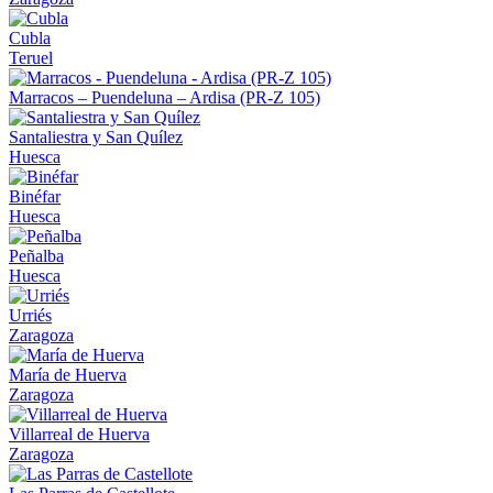
Cubla
Teruel
Marracos – Puendeluna – Ardisa (PR-Z 105)
Santaliestra y San Quílez
Huesca
Binéfar
Huesca
Peñalba
Huesca
Urriés
Zaragoza
María de Huerva
Zaragoza
Villarreal de Huerva
Zaragoza