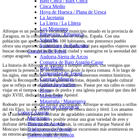
Bajo Cinca / Baix Cinca
Cinca Medio
Hoya de Huesca / Plana de Uesca
La Jacetania
La Litera / La Llitera
Los Monegros
Alforque es un pequeño y encantador municipio situado en la provincia de
Ribagorza / Ribagorça
Zaragoza, en la comunidad autónoma de Aragón, España. Con una
Sobrarbe
población que apenas supera los 100 habitantes, este pintoresco pueblo
Somontano de Barbastro
ofrece una experiencia auténtica y tranquila, ideal para aquellos viajeros que
Comarcas de Teruel
buscan desconectar del bullicio de la ciudad y sumergirse en la serenidad del
campo aragonés.
Andorra-Sierra de Arcos
Comarca de Bajo Aragón-Caspe
La historia de Alforque se remonta a tiempos antiguos, con vestigios que
Bajo Martín
sugieren la presencia de asentamientos desde la época romana. A lo largo de
Comunidad de Teruel
los siglos, este municipio ha sido testigo de numerosos eventos históricos,
Cuencas Mineras
desde la Reconquista hasta las guerras carlistas, dejando un legado cultural
Gúdar-Javalambre
que se refleja en su arquitectura y tradiciones. Pasear por sus calles es como
Jiloca
viajar en el tiempo, con casas de piedra y una iglesia parroquial que data del
siglo XVIII, dedicada a San Pedro Apóstol.
Maestrazgo
Matarraña / Matarranya
Rodeado por un entorno natural privilegiado, Alforque se encuentra a orillas
Sierra de Albarracín
del río Ebro, lo que ofrece un paisaje de ribera único y fértil. Los amantes
Conoce Aragón
de la naturaleza pueden disfrutar de agradables caminatas por los senderos
Municipios
que bordean el río, donde es posible avistar una gran variedad de aves y
Historia de Aragón
disfrutar de la flora autóctona. Además, la cercanía al Parque Natural del
Tradiciones de Aragón
Moncayo brinda la oportunidad de realizar excursiones más aventureras en
un entorno montañoso impresionante.
Gastronomía de Aragón