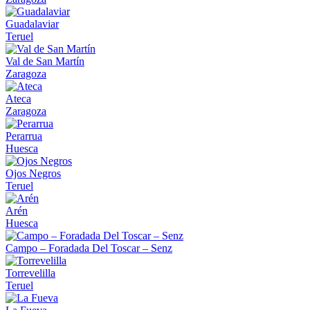
Guadalaviar
Teruel
Val de San Martín
Zaragoza
Ateca
Zaragoza
Perarrua
Huesca
Ojos Negros
Teruel
Arén
Huesca
Campo – Foradada Del Toscar – Senz
Torrevelilla
Teruel