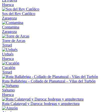
La Fueva
Huesca
Sos del Rey Católico
Zaragoza
Contamina
Zaragoza
Torre de Arcas
Teruel
Urdués
Huesca
Cucalón
Teruel
Ruta Ballabriga – Collado de Planatuzal – Vilas del Turbón
Siétamo
Huesca
Ruta Calatayud y Daroca: bodegas y arquitectura