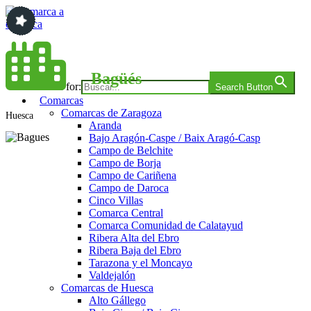
Saltar
al
contenido
Comarca a comarca
Bagüés
Search for:
Search Button
Comarcas
Comarcas de Zaragoza
Huesca
Aranda
Bajo Aragón-Caspe / Baix Aragó-Casp
Campo de Belchite
Campo de Borja
Campo de Cariñena
Campo de Daroca
Cinco Villas
Comarca Central
Comarca Comunidad de Calatayud
Ribera Alta del Ebro
Ribera Baja del Ebro
Tarazona y el Moncayo
Valdejalón
Comarcas de Huesca
Alto Gállego