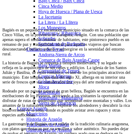
Bajo Cinca / Baix Cinca
Cinca Medio
Hoya de Huesca / Plana de Uesca
La Jacetania
La Litera / La Llitera
Los Monegros
Bagüés es un pequeño y encantador municipio situado en la comarca de las
Ribagorza / Ribagorça
Cinco Villas, en la provincia de Zaragoza, Aragón. Con una población que
Sobrarbe
apenas supera el medio centenar de habitantes, este pintoresco pueblo es un
Somontano de Barbastro
remanso de paz y tranquilidad, ideal para aquellos viajeros que buscan
Comarcas de Teruel
desconectar del bullicio urbano y sumergirse en la serenidad del entorno
rural.
Andorra-Sierra de Arcos
Comarca de Bajo Aragón-Caspe
La historia de Bagüés se remonta a tiempos medievales, y su legado se
Bajo Martín
refleja en la arquitectura de sus calles y edificios. La iglesia de los Santos
Comunidad de Teruel
Julián y Basilisa, de estilo románico, es uno de los principales atractivos del
Cuencas Mineras
municipio. Este templo, que data del siglo XI, alberga en su interior una
Gúdar-Javalambre
serie de frescos que son considerados una joya del arte medieval aragonés.
Jiloca
Rodeado por un paisaje natural de gran belleza, Bagüés se encuentra en las
Maestrazgo
estribaciones de los Pirineos, ofreciendo a los visitantes la oportunidad de
Matarraña / Matarranya
disfrutar de rutas de senderismo que serpentean entre montañas y valles. Los
Sierra de Albarracín
amantes de la naturaleza pueden explorar los alrededores y descubrir la rica
Conoce Aragón
biodiversidad de la zona, donde es posible avistar aves rapaces y otras
Municipios
especies autóctonas.
Historia de Aragón
La gastronomía de Bagüés es un reflejo de la tradición culinaria aragonesa,
Tradiciones de Aragón
con platos que destacan por su sencillez y sabor auténtico. No puedes dejar
Gastronomía de Aragón
de probar el ternasco de Aragón, un cordero asado que se deshace en la