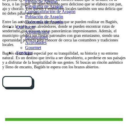
Fiestas de Aragón
boca, o las migas, un plato humilde pero delicioso que se elabora con pan,
Geografía de Aragón
ajo y chorizo. Los quesos y embutidos locales también son una delicia que
Comarcalización de Aragón
no debes pasar por alto.
Población de Aragón
Economía de Aragón
Entre las actividades más interesantes que se pueden realizar en Bagüés,
destaca la visita a sus alrededores, donde se pueden encontrar rutas de
Qué hacer
senderismo que ofrecen vistas panorámicas impresionantes. Además, el
Alojamientos
municipio celebra sus fiestas patronales con gran entusiasmo, siendo una
Restaurantes
oportunidad perfecta para conocer de cerca las costumbres y tradiciones
Actividades
locales.
Gourmet
Servicios
Bagüés es un lugar especial por su tranquilidad, su historia y su entorno
natural. Es un destino que invita a ser descubierto, a perderse en sus paisajes
y a disfrutar de la hospitalidad de sus gentes. Si buscas un rincón auténtico
y lleno de encanto, Bagüés te espera con los brazos abiertos.
Cómo llegar