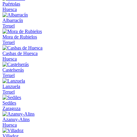
Puértolas
Huesca
Albarracín
Teruel
Mora de Rubielos
Teruel
Casbas de Huesca
Huesca
Castelserás
Teruel
Lanzuela
Teruel
Sediles
Zaragoza
Azanuy-Alins
Huesca
Villadoz