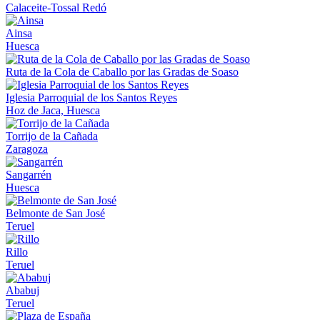
Calaceite-Tossal Redó
Ainsa
Huesca
Ruta de la Cola de Caballo por las Gradas de Soaso
Iglesia Parroquial de los Santos Reyes
Hoz de Jaca, Huesca
Torrijo de la Cañada
Zaragoza
Sangarrén
Huesca
Belmonte de San José
Teruel
Rillo
Teruel
Ababuj
Teruel