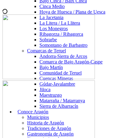
Bajo Cinca / Baix Cinca
Cinca Medio
Hoya de Huesca / Plana de Uesca
La Jacetania
La Litera / La Llitera
Los Monegros
Ribagorza / Ribagorça
Sobrarbe
Somontano de Barbastro
Comarcas de Teruel
Andorra-Sierra de Arcos
Comarca de Bajo Aragón-Caspe
Bajo Martín
Comunidad de Teruel
Cuencas Mineras
Gúdar-Javalambre
Jiloca
Maestrazgo
Matarraña / Matarranya
Sierra de Albarracín
Conoce Aragón
Municipios
Historia de Aragón
Tradiciones de Aragón
Gastronomía de Aragón