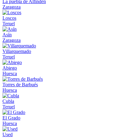
La puebla de Alfindén
Zaragoza
Loscos
Teruel
Asín
Zaragoza
Villarquemado
Teruel
Abiego
Huesca
Torres de Barbués
Huesca
Cubla
Teruel
El Grado
Huesca
Used