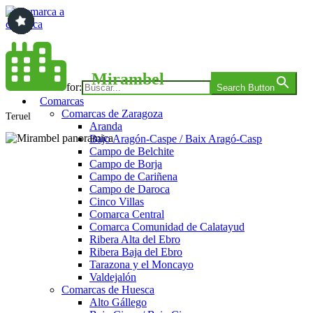
Saltar
al
contenido
Comarca a comarca
Mirambel
Search for:
Search Button
Comarcas
Comarcas de Zaragoza
Teruel
Aranda
Bajo Aragón-Caspe / Baix Aragó-Casp
Campo de Belchite
Campo de Borja
Campo de Cariñena
Campo de Daroca
Cinco Villas
Comarca Central
Comarca Comunidad de Calatayud
Ribera Alta del Ebro
Ribera Baja del Ebro
Tarazona y el Moncayo
Valdejalón
Comarcas de Huesca
Alto Gállego