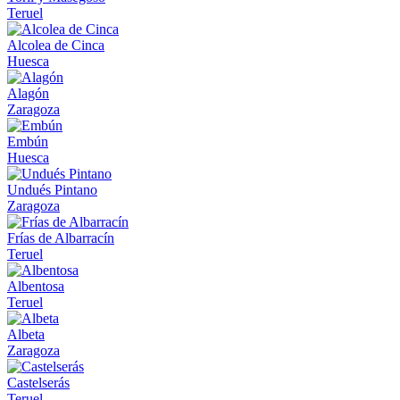
Teruel
Alcolea de Cinca
Huesca
Alagón
Zaragoza
Embún
Huesca
Undués Pintano
Zaragoza
Frías de Albarracín
Teruel
Albentosa
Teruel
Albeta
Zaragoza
Castelserás
Teruel