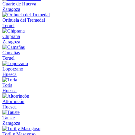
Cuarte de Huerva
Zaragoza
Orihuela del Tremedal
Teruel
Chiprana
Zaragoza
Camañas
Teruel
Loporzano
Huesca
Torla
Huesca
Altorrincón
Huesca
Tauste
Zaragoza
Toril y Masegoso