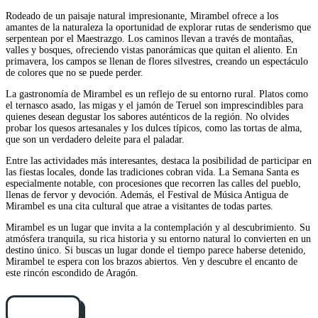
Rodeado de un paisaje natural impresionante, Mirambel ofrece a los
amantes de la naturaleza la oportunidad de explorar rutas de senderismo que
serpentean por el Maestrazgo. Los caminos llevan a través de montañas,
valles y bosques, ofreciendo vistas panorámicas que quitan el aliento. En
primavera, los campos se llenan de flores silvestres, creando un espectáculo
de colores que no se puede perder.
La gastronomía de Mirambel es un reflejo de su entorno rural. Platos como
el ternasco asado, las migas y el jamón de Teruel son imprescindibles para
quienes desean degustar los sabores auténticos de la región. No olvides
probar los quesos artesanales y los dulces típicos, como las tortas de alma,
que son un verdadero deleite para el paladar.
Entre las actividades más interesantes, destaca la posibilidad de participar en
las fiestas locales, donde las tradiciones cobran vida. La Semana Santa es
especialmente notable, con procesiones que recorren las calles del pueblo,
llenas de fervor y devoción. Además, el Festival de Música Antigua de
Mirambel es una cita cultural que atrae a visitantes de todas partes.
Mirambel es un lugar que invita a la contemplación y al descubrimiento. Su
atmósfera tranquila, su rica historia y su entorno natural lo convierten en un
destino único. Si buscas un lugar donde el tiempo parece haberse detenido,
Mirambel te espera con los brazos abiertos. Ven y descubre el encanto de
este rincón escondido de Aragón.
Cómo llegar