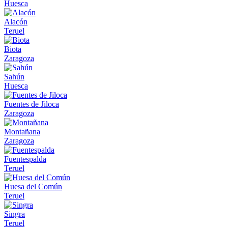
Huesca
Alacón
Teruel
Biota
Zaragoza
Sahún
Huesca
Fuentes de Jiloca
Zaragoza
Montañana
Zaragoza
Fuentespalda
Teruel
Huesa del Común
Teruel
Singra
Teruel