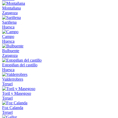
Montañana
Zaragoza
Sariñena
Huesca
Campo
Huesca
Bulbuente
Zaragoza
Estopiñan del castillo
Huesca
Valderrobres
Teruel
Toril y Masegoso
Teruel
Foz Calanda
Teruel