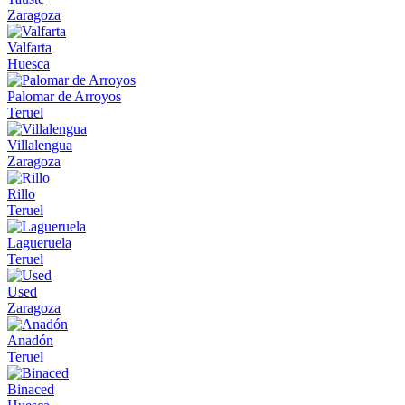
Zaragoza
Valfarta
Huesca
Palomar de Arroyos
Teruel
Villalengua
Zaragoza
Rillo
Teruel
Lagueruela
Teruel
Used
Zaragoza
Anadón
Teruel
Binaced