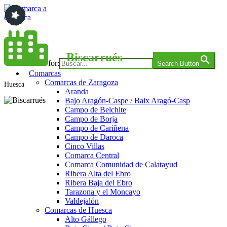
Saltar
al
contenido
Comarca a comarca
Biscarrués
Search for:
Search Button
Comarcas
Comarcas de Zaragoza
Huesca
Aranda
Bajo Aragón-Caspe / Baix Aragó-Casp
Campo de Belchite
Campo de Borja
Campo de Cariñena
Campo de Daroca
Cinco Villas
Comarca Central
Comarca Comunidad de Calatayud
Ribera Alta del Ebro
Ribera Baja del Ebro
Tarazona y el Moncayo
Valdejalón
Comarcas de Huesca
Alto Gállego