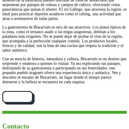
amantes de la naturaleza pueden disfrutar de rutas de senderismo que
serpentean por paisajes de colinas y campos de cultivo, ofreciendo vistas
panorámicas que quitan el aliento. El río Gállego, que atraviesa la región, es
ideal para practicar deportes acuáticos como el rafting, una actividad que
atrae a aventureros de todas partes.
La gastronomía de Biscarrués es otro de sus atractivos. Los platos típicos de
la zona, como el ternasco asado o las migas aragonesas, deleitan a los
paladares más exigentes. No se puede dejar de probar el vino de la región,
que acompaña a la perfección cualquier comida. Los productos locales,
frescos y de calidad, son la base de una cocina que respeta la tradición y el
sabor auténtico.
Con su mezcla de historia, naturaleza y cultura, Biscarrués es un destino que
sorprende y enamora a quienes lo visitan. Ya sea explorando sus paisajes,
disfrutando de su gastronomía o participando en sus festividades, este
pequeño pueblo aragonés ofrece una experiencia única y auténtica. Ven y
descubre el encanto de Biscarrués, un lugar donde el tiempo parece
detenerse y la belleza se encuentra en cada esquina.
Cómo llegar
Contacto