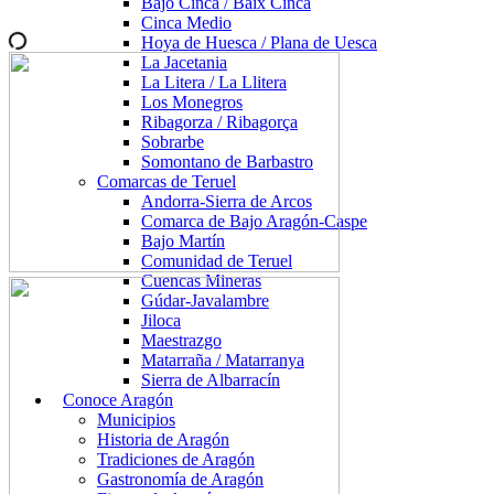
Bajo Cinca / Baix Cinca
Cinca Medio
Hoya de Huesca / Plana de Uesca
La Jacetania
La Litera / La Llitera
Los Monegros
Ribagorza / Ribagorça
Sobrarbe
Somontano de Barbastro
Comarcas de Teruel
Andorra-Sierra de Arcos
Comarca de Bajo Aragón-Caspe
Bajo Martín
Comunidad de Teruel
Cuencas Mineras
Gúdar-Javalambre
Jiloca
Maestrazgo
Matarraña / Matarranya
Sierra de Albarracín
Conoce Aragón
Municipios
Historia de Aragón
Tradiciones de Aragón
Gastronomía de Aragón