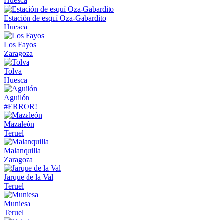
Huesca
Estación de esquí Oza-Gabardito
Huesca
Los Fayos
Zaragoza
Tolva
Huesca
Aguilón
#ERROR!
Mazaleón
Teruel
Malanquilla
Zaragoza
Jarque de la Val
Teruel
Muniesa
Teruel