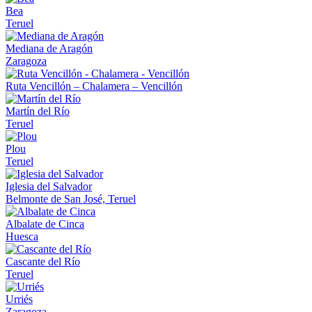
Bea
Teruel
Mediana de Aragón
Zaragoza
Ruta Vencillón – Chalamera – Vencillón
Martín del Río
Teruel
Plou
Teruel
Iglesia del Salvador
Belmonte de San José, Teruel
Albalate de Cinca
Huesca
Cascante del Río
Teruel
Urriés
Zaragoza