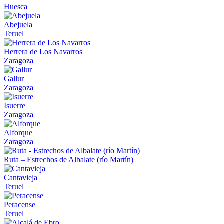
Huesca
Abejuela
Teruel
Herrera de Los Navarros
Zaragoza
Gallur
Zaragoza
Isuerre
Zaragoza
Alforque
Zaragoza
Ruta – Estrechos de Albalate (río Martín)
Cantavieja
Teruel
Peracense
Teruel