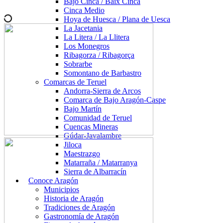
Bajo Cinca / Baix Cinca
Cinca Medio
Hoya de Huesca / Plana de Uesca
La Jacetania
La Litera / La Llitera
Los Monegros
Ribagorza / Ribagorça
Sobrarbe
Somontano de Barbastro
Comarcas de Teruel
Andorra-Sierra de Arcos
Comarca de Bajo Aragón-Caspe
Bajo Martín
Comunidad de Teruel
Cuencas Mineras
Gúdar-Javalambre
Jiloca
Maestrazgo
Matarraña / Matarranya
Sierra de Albarracín
Conoce Aragón
Municipios
Historia de Aragón
Tradiciones de Aragón
Gastronomía de Aragón