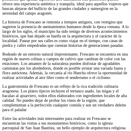
ofrece una experiencia auténtica y tranquila, ideal para aquellos viajeros que
buscan alejarse del bullicio de las grandes ciudades y sumergirse en la
serenidad del campo aragonés.
La historia de Frescano se remonta a tiempos antiguos, con vestigios que
sugieren la presencia de asentamientos humanos desde la época romana. A lo
largo de los siglos, el municipio ha sido testigo de diversos acontecimientos
históricos, que han dejado su huella en la arquitectura y el carácter de la
localidad. Pasear por sus calles es como viajar en el tiempo, con casas de
piedra y calles empedradas que cuentan historias de generaciones pasadas.
Rodeado de un entorno natural impresionante, Frescano se encuentra en una
región de suaves colinas y campos de cultivo que cambian de color con las
estaciones. Los amantes de la naturaleza pueden disfrutar de agradables
caminatas por los alrededores, donde es posible avistar una variada fauna y
flora autóctona. Además, la cercanía al río Huecha ofrece la oportunidad de
realizar actividades al aire libre como el senderismo o el ciclismo.
La gastronomía de Frescano es un reflejo de la rica tradición culinaria
aragonesa. Los platos típicos incluyen el ternasco asado, las migas y el
bacalao al ajoarriero, todos ellos elaborados con ingredientes locales de alta
calidad. No puedes dejar de probar los vinos de la región, que
complementan a la perfección cualquier comida y son un verdadero deleite
para el paladar.
Entre las actividades más interesantes para realizar en Frescano se
encuentran las visitas a sus monumentos históricos, como la iglesia
parroquial de San Juan Bautista, un bello ejemplo de arquitectura religiosa.