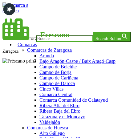
Saltar
al
contenido
Comarca a comarca
Frescano
Search for:
Search Button
Comarcas
Comarcas de Zaragoza
Zaragoza
Aranda
Bajo Aragón-Caspe / Baix Aragó-Casp
Campo de Belchite
Campo de Borja
Campo de Cariñena
Campo de Daroca
Cinco Villas
Comarca Central
Comarca Comunidad de Calatayud
Ribera Alta del Ebro
Ribera Baja del Ebro
Tarazona y el Moncayo
Valdejalón
Comarcas de Huesca
Alto Gállego