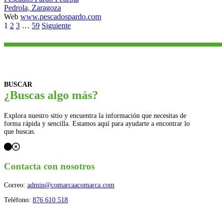
Pedrola, Zaragoza
Web
www.pescadospardo.com
Navegación
1
2
3
…
59
Siguiente
de
los
puestos
BUSCAR
¿Buscas algo más?
Explora nuestro sitio y encuentra la información que necesitas de
forma rápida y sencilla. Estamos aquí para ayudarte a encontrar lo
que buscas.
Contacta con nosotros
Correo:
admin@comarcaacomarca.com
Teléfono:
876 610 518