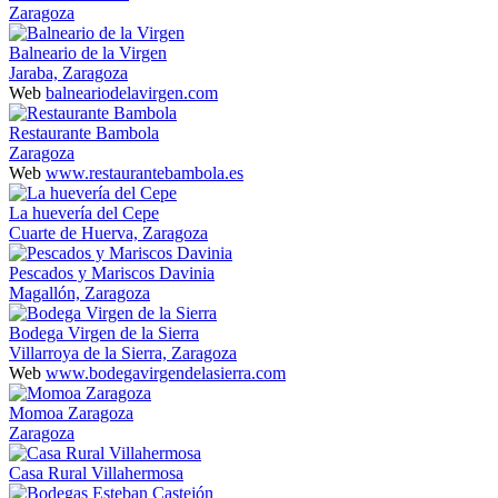
Zaragoza
Balneario de la Virgen
Jaraba, Zaragoza
Web
balneariodelavirgen.com
Restaurante Bambola
Zaragoza
Web
www.restaurantebambola.es
La huevería del Cepe
Cuarte de Huerva, Zaragoza
Pescados y Mariscos Davinia
Magallón, Zaragoza
Bodega Virgen de la Sierra
Villarroya de la Sierra, Zaragoza
Web
www.bodegavirgendelasierra.com
Momoa Zaragoza
Zaragoza
Casa Rural Villahermosa