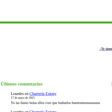
¿
Te sien
Últimos comentarios
Lourdes
en
Churrería Estopy
I
17 de mayo de 2025
Yo las llamo bolas ellos creo que buñuelos buenisimosssssssssss
Lourdes
en
Churrería Estopy