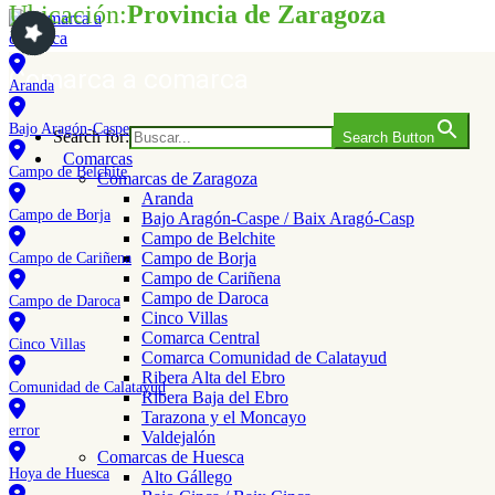
Ubicación:
Provincia de Zaragoza
Saltar
al
contenido
Comarca a comarca
Aranda
Bajo Aragón-Caspe
Search for:
Search Button
Comarcas
Campo de Belchite
Comarcas de Zaragoza
Aranda
Campo de Borja
Bajo Aragón-Caspe / Baix Aragó-Casp
Campo de Belchite
Campo de Borja
Campo de Cariñena
Campo de Cariñena
Campo de Daroca
Campo de Daroca
Cinco Villas
Comarca Central
Cinco Villas
Comarca Comunidad de Calatayud
Ribera Alta del Ebro
Comunidad de Calatayud
Ribera Baja del Ebro
Tarazona y el Moncayo
error
Valdejalón
Comarcas de Huesca
Hoya de Huesca
Alto Gállego