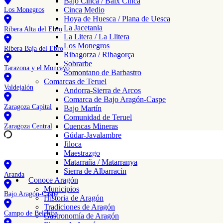
Bajo Cinca / Baix Cinca
Cinca Medio
Los Monegros
Hoya de Huesca / Plana de Uesca
La Jacetania
Ribera Alta del Ebro
La Litera / La Llitera
Los Monegros
Ribera Baja del Ebro
Ribagorza / Ribagorça
Sobrarbe
Tarazona y el Moncayo
Somontano de Barbastro
Comarcas de Teruel
Valdejalón
Andorra-Sierra de Arcos
Comarca de Bajo Aragón-Caspe
Zaragoza Capital
Bajo Martín
Comunidad de Teruel
Cuencas Mineras
Zaragoza Central
Gúdar-Javalambre
Jiloca
Maestrazgo
Matarraña / Matarranya
Sierra de Albarracín
Aranda
Conoce Aragón
Municipios
Bajo Aragón-Caspe
Historia de Aragón
Tradiciones de Aragón
Campo de Belchite
Gastronomía de Aragón