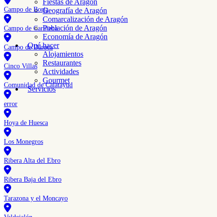
Fiestas de Aragón
Campo de Borja
Geografía de Aragón
Comarcalización de Aragón
Población de Aragón
Campo de Cariñena
Economía de Aragón
Qué hacer
Campo de Daroca
Alojamientos
Restaurantes
Cinco Villas
Actividades
Gourmet
Comunidad de Calatayud
Servicios
error
Hoya de Huesca
Los Monegros
Ribera Alta del Ebro
Ribera Baja del Ebro
Tarazona y el Moncayo