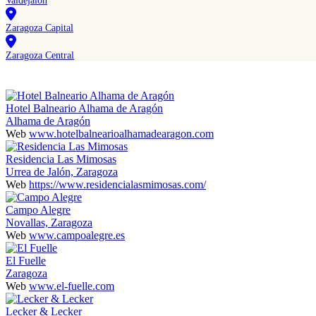
Valdejalón
Zaragoza Capital
Zaragoza Central
Hotel Balneario Alhama de Aragón
Alhama de Aragón
Web
www.hotelbalnearioalhamadearagon.com
Residencia Las Mimosas
Urrea de Jalón, Zaragoza
Web
https://www.residencialasmimosas.com/
Campo Alegre
Novallas, Zaragoza
Web
www.campoalegre.es
El Fuelle
Zaragoza
Web
www.el-fuelle.com
Lecker & Lecker