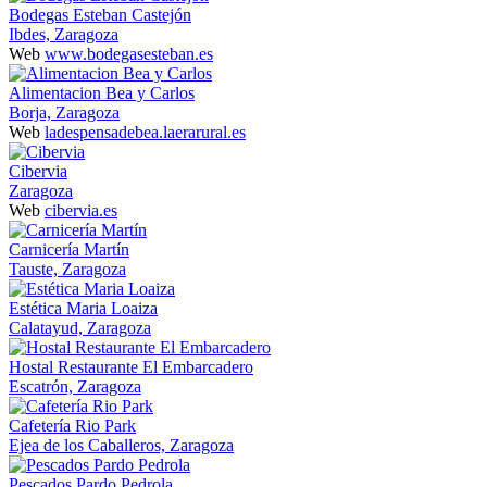
Bodegas Esteban Castejón
Ibdes, Zaragoza
Web
www.bodegasesteban.es
Alimentacion Bea y Carlos
Borja, Zaragoza
Web
ladespensadebea.laerarural.es
Cibervia
Zaragoza
Web
cibervia.es
Carnicería Martín
Tauste, Zaragoza
Estética Maria Loaiza
Calatayud, Zaragoza
Hostal Restaurante El Embarcadero
Escatrón, Zaragoza
Cafetería Rio Park
Ejea de los Caballeros, Zaragoza
Pescados Pardo Pedrola