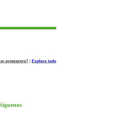
tes aventurero?
|
Explora todo
Síguenos
nstagram