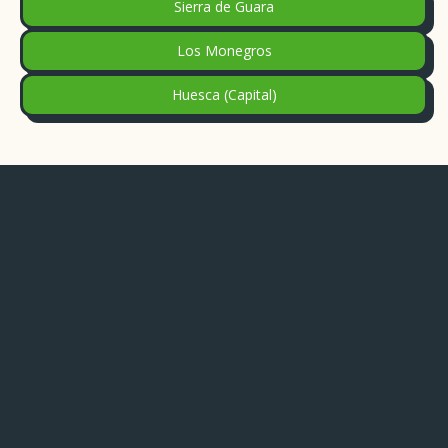
Sierra de Guara
Los Monegros
Huesca (Capital)
Contacta con nosotros
Correo:
admin@comarcaacomarca.com
Teléfono:
876 610 518