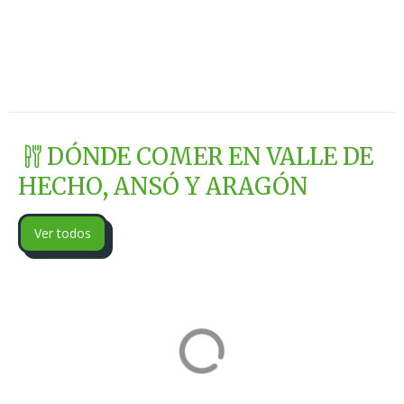
Val
Juan Ramón
Borau, Huesca
Aisa, Huesca
DÓNDE COMER EN VALLE DE
HECHO, ANSÓ Y ARAGÓN
Ver todos
Restaurante
Restaurante
Camping Valle
Asador la Raca
de Ansó
Restobar
Ansó, Huesca
Jaca, Huesca